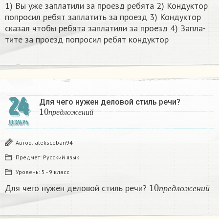
1) Вы уже за­пла­ти­ли за про­езд ре­бя­та 2) Кон­дук­тор
по­про­сил ребят за­пла­тить за про­езд 3) Кон­дук­тор
ска­зал чтобы ре­бя­та за­пла­ти­ли за про­езд 4) За­пла­
ти­те за про­езд по­про­сил ребят кон­дук­тор​
24
Для чего нужен деловой стиль речи?
10
п
р
е
д
л
о
ж
е
н
и
й
п
р
е
д
л
о
ж
е
н
и
й
ДЕКАБРЬ
Автор:
aleksceban94
Предмет:
Русский язык
Уровень:
5 - 9 класс
10
п
р
е
д
л
о
ж
е
н
и
Для чего нужен деловой стиль речи?
п
р
е
д
л
о
ж
е
н
и
й