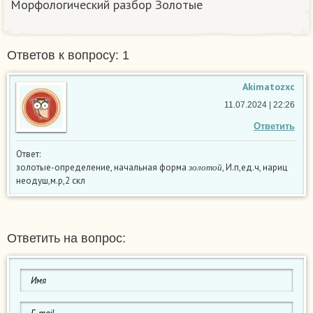
Морфологический разбор Золотые
Ответов к вопросу: 1
Akimatozxc
11.07.2024 | 22:26
Ответить
Ответ:
з
о
л
о
т
о
й
золотые-определение, начальная форма
, И.п,ед.ч, нариц
з
о
л
о
т
о
й
неодуш,м.р,2 скл
Ответить на вопрос: