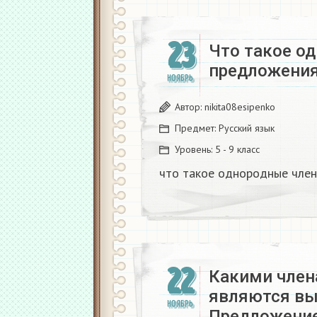
23
Что такое о
предложения
НОЯБРЬ
Автор:
nikita08esipenko
Предмет:
Русский язык
Уровень:
5 - 9 класс
что такое однородные член
22
Какими член
являются вы
НОЯБРЬ
Предложение