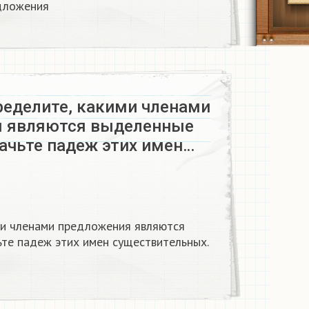
ложения​
ределите, какими членами
я являются выделенные
начьте падеж этих имен…
ми членами предложения являются
ьте падеж этих имен существительных.