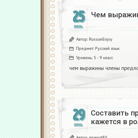
25
Чем выражин
ИЮНЬ
Автор:
RussianEnjoy
Предмет:
Русский язык
Уровень:
5 - 9 класс
чем выражины члены предло
29
Составить п
кажется в р
ИЮНЬ
Автор:
mrenot80