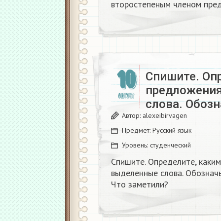
второстепеным членом пред
10
Спишите. Оп
предложени
АВГУСТ
слова. Обоз
Автор:
alexeibirvagen
Предмет:
Русский язык
Уровень:
студенческий
Спишите. Определите, каки
выделенные слова. Обознач
Что заметили?​