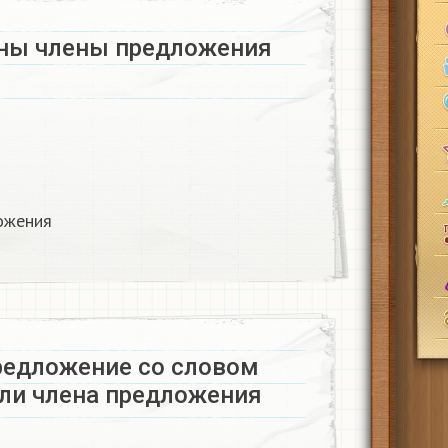
ы члены предложения​
жения​
редложение со словом
оли члена предложения