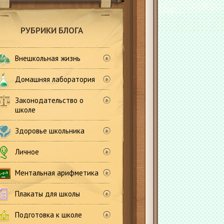
РУБРИКИ БЛОГА
Внешкольная жизнь
Домашняя лаборатория
Законодательство о
школе
Здоровье школьника
Личное
Ментальная арифметика
Плакаты для школы
Подготовка к школе