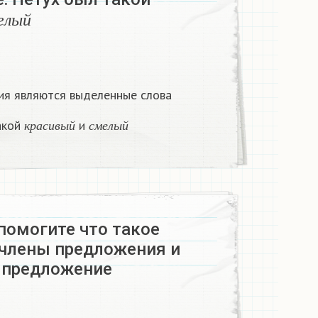
м
е
л
ы
й
е
л
ы
й
ия являются выделенные слова
к
р
а
с
и
в
ы
й
с
м
е
л
ы
й
акой
и
к
р
а
с
и
в
ы
й
с
м
е
л
ы
й
помогите что такое
члены предложения и
 предложение