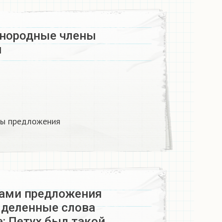
днородные члены
​
ы предложения​
ами предложения
деленные слова
: Петух был такой