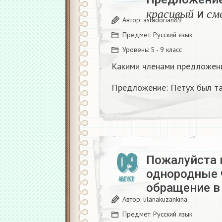
к
р
а
с
и
в
ы
й
с
и
Автор:
astadorian89
к
р
а
с
и
в
ы
й
с
м
Предмет:
Русский язык
Уровень:
5 - 9 класс
Какими членами предложен
Предложение: Петух был т
09
Пожалуйста 
однородные 
АВГУСТ
обращение в
Автор:
ulanakuzankina
Предмет:
Русский язык