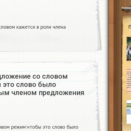
словом кажется в роли члена
дложение со словом
 это слово было
ым членом предложения​
овом режим:чтобы это слово было