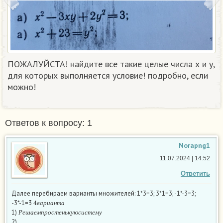
ПОЖАЛУЙСТА! найдите все такие целые числа х и у,
для которых выполняется условие! подробно, если
можно!
Ответов к вопросу: 1
Norapng1
11.07.2024 | 14:52
Ответить
Далее перебираем варианты множителей: 1*3=3; 3*1=3; -1*-3=3;
4
в
а
р
и
а
н
т
а
-3*-1=3
Р
е
ш
а
е
м
п
р
о
с
т
е
н
ь
к
у
ю
с
и
с
т
е
м
у
в
а
р
и
а
н
т
а
1)
Р
е
ш
а
е
м
п
р
о
с
т
е
н
ь
к
у
ю
с
и
с
т
е
м
у
2)