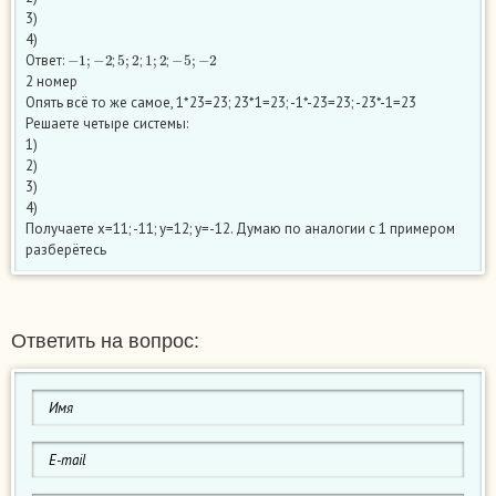
3)
4)
−
1
;
−
2
5
;
2
1
;
2
−
5
;
−
2
Ответ:
;
;
;
2 номер
Опять всё то же самое, 1*23=23; 23*1=23; -1*-23=23; -23*-1=23
Решаете четыре системы:
1)
2)
3)
4)
Получаете x=11; -11; y=12; y=-12. Думаю по аналогии с 1 примером
разберётесь
Ответить на вопрос: