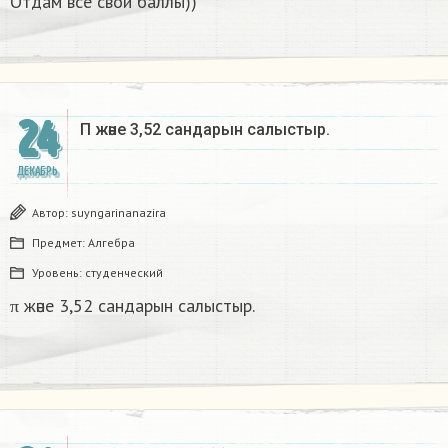
Отдам все свои баллы))
24
Π және 3,52 сандарын салыстыр. ​
ДЕКАБРЬ
Автор:
suyngarinanazira
Предмет:
Алгебра
Уровень:
студенческий
π және 3,52 сандарын салыстыр.
1
+
3
s
q
r
t
5