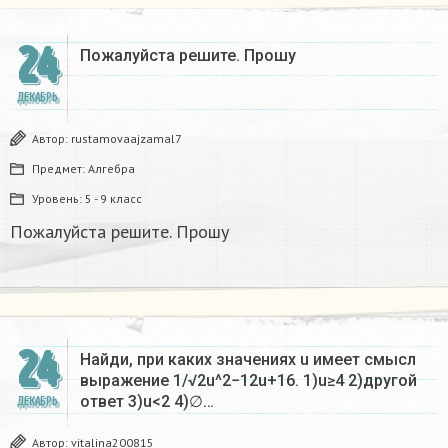
24
Пожалуйста решите. Прошу
ДЕКАБРЬ
Автор:
rustamovaajzamal7
Предмет:
Алгебра
Уровень:
5 - 9 класс
Пожалуйста решите. Прошу
24
Найди, при каких значениях u имеет смысл
выражение 1/√2u^2−12u+16. 1)u≥4 2)другой
ответ 3)u<2 4)∅…
ДЕКАБРЬ
Автор:
vitalina200815