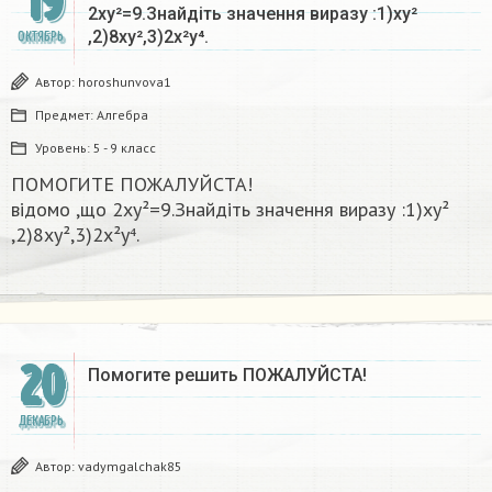
19
2ху²=9.Знайдіть значення виразу :1)ху²
,2)8ху²,3)2х²у⁴.​
ОКТЯБРЬ
Автор:
horoshunvova1
Предмет:
Алгебра
Уровень:
5 - 9 класс
ПОМОГИТЕ ПОЖАЛУЙСТА!
відомо ,що 2ху²=9.Знайдіть значення виразу :1)ху²
,2)8ху²,3)2х²у⁴.​
20
Помогите решить ПОЖАЛУЙСТА!
ДЕКАБРЬ
Автор:
vadymgalchak85