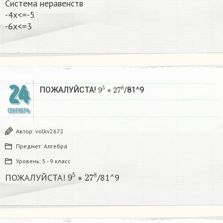
Система неравенств
-4х<=-5
-6х<=3
24
9
5
∗
27
8
ПОЖАЛУЙСТА!
/81^9
СЕНТЯБРЬ
Автор:
volkv2672
Предмет:
Алгебра
Уровень:
5 - 9 класс
9
5
∗
27
8
ПОЖАЛУЙСТА!
/81^9