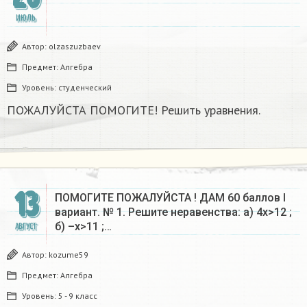
ИЮЛЬ
Автор:
olzaszuzbaev
Предмет:
Алгебра
Уровень:
студенческий
ПОЖАЛУЙСТА ПОМОГИТЕ! Решить уравнения.
13
ПОМОГИТЕ ПОЖАЛУЙСТА ! ДАМ 60 баллов I
вариант. № 1. Решите неравенства: а) 4x>12 ;
б) –x>11 ;…
АВГУСТ
Автор:
kozume59
Предмет:
Алгебра
Уровень:
5 - 9 класс