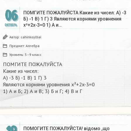
06
ПОМГИТЕ ПОЖАЛУЙСТА Какие из чисел: А) -3
Б) -1 В) 1 Г) 3 Являются корнями уровнения
x²+2x-3=0 1) А и…
ОКТЯБРЬ
Автор:
cahinkoylbai
Предмет:
Алгебра
Уровень:
5 - 9 класс
ПОМГИТЕ ПОЖАЛУЙСТА
Какие из чисел:
А) -3 Б) -1 В) 1 Г) 3
Являются корнями уровнения x²+2x-3=0
1) А и Б; 2) А и В; 3) Б и Г; 4) В и Г​
ПОМОГИТЕ ПОЖАЛУЙСТА! відомо ,що