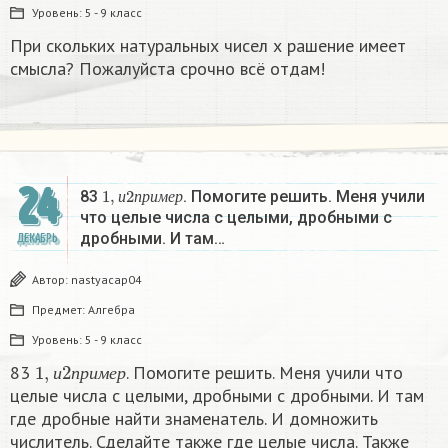
Уровень:
5 - 9 класс
При скольких натуральных чисел х рашение имеет
смысла? Пожалуйста срочно всё отдам!
24
1
,
и
2
п
р
и
м
е
р
83
. Помогите решить. Меня учили
и
п
р
и
м
е
р
что целые числа с целыми, дробными с
дробными. И там…
ДЕКАБРЬ
Автор:
nastyacap04
Предмет:
Алгебра
Уровень:
5 - 9 класс
1
,
и
2
п
р
и
м
е
р
83
. Помогите решить. Меня учили что
и
п
р
и
м
е
р
целые числа с целыми, дробными с дробными. И там
где дробные найти знаменатель. И домножить
числитель. Сделайте также где целые числа. Также