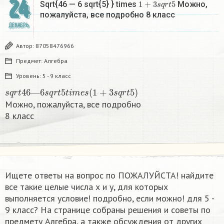
24
Sqrt{46 — 6 sqrt{5} } times
Можно,
пожалуйста, все подробно 8 класс​
ДЕКАБРЬ
Автор:
87058476966
Предмет:
Алгебра
Уровень:
5 - 9 класс
s
q
r
t
46
—
6
s
q
r
t
5
t
i
m
e
s
(
1
+
3
s
q
r
t
5
)
Можно, пожалуйста, все подробно
8 класс​
Ищете ответы на вопрос по ПОЖАЛУЙСТА! найдите
все такие целые числа х и у, для которых
выполняется условие! подробно, если можно! для 5 -
9 класс? На странице собраны решения и советы по
предмету Алгебра, а также обсуждения от других