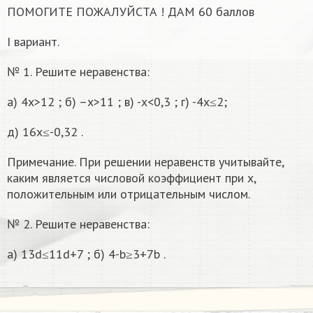
ПОМОГИТЕ ПОЖАЛУЙСТА ! ДАМ 60 баллов
I вариант.
№ 1. Решите неравенства:
а) 4x>12 ; б) –x>11 ; в) -x<0,3 ; г) -4x≤2;
д) 16x≤-0,32 .
Примечание. При решении неравенств учитывайте,
каким является числовой коэффициент при x,
положительным или отрицательным числом.
№ 2. Решите неравенства:
а) 13d≤11d+7 ; б) 4-b≥3+7b .