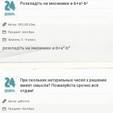
24
Розкладіть на множники а-b+a²-b²​
ДЕКАБРЬ
Автор:
09110510az
Предмет:
Алгебра
Уровень:
5 - 9 класс
розкладіть на множники а-b+a²-b²​
24
При скольких натуральных чисел х рашение
имеет смысла? Пожалуйста срочно всё
отдам!
ДЕКАБРЬ
Автор:
gdksncb
Предмет:
Алгебра