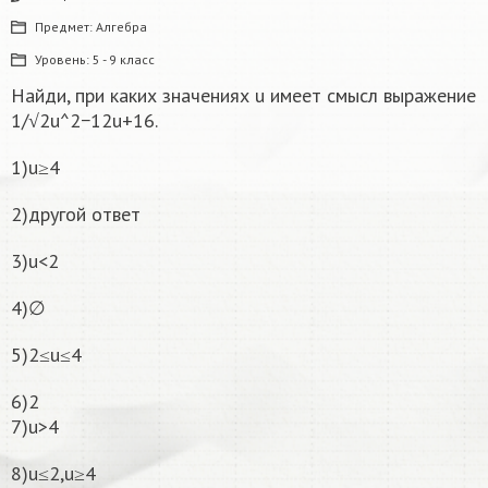
Предмет:
Алгебра
Уровень:
5 - 9 класс
Найди, при каких значениях u имеет смысл выражение
1/√2u^2−12u+16.
1)u≥4
2)другой ответ
3)u<2
4)∅
5)2≤u≤4
6)2
7)u>4
8)u≤2,u≥4