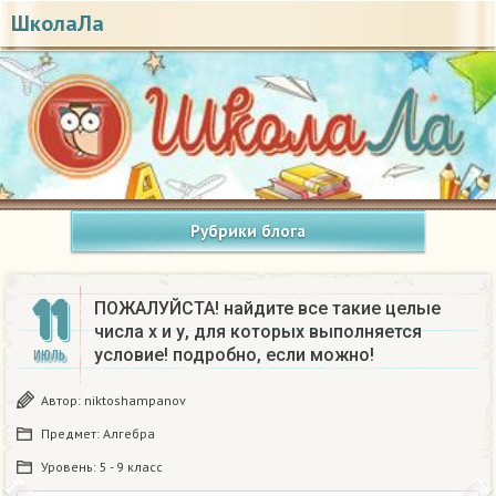
ШколаЛа
Рубрики блога
11
ПОЖАЛУЙСТА! найдите все такие целые
числа х и у, для которых выполняется
условие! подробно, если можно!
ИЮЛЬ
Автор:
niktoshampanov
Предмет:
Алгебра
Уровень:
5 - 9 класс