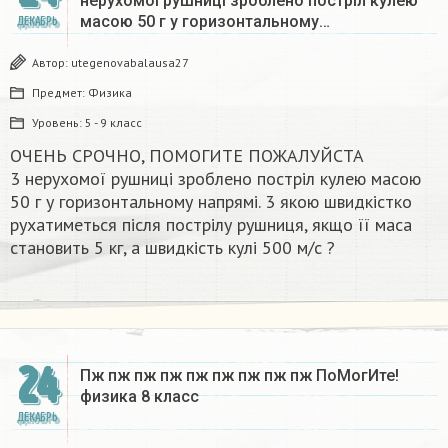
нерухомої рушниці зроблено постріл кулею
масою 50 г у горизонтальному…
ДЕКАБРЬ
Автор:
utegenovabalausa27
Предмет:
Физика
Уровень:
5 - 9 класс
ОЧЕНЬ СРОЧНО, ПОМОГИТЕ ПОЖАЛУЙСТА
3 нерухомої рушниці зроблено постріл кулею масою
50 г у горизонтальному напрямі. 3 якою швидкістко
рухатиметься після пострілу рушниця, якщо її маса
становить 5 кг, а швидкість кулі 500 м/с ?​
24
Пж пж пж пж пж пж пж пж пж ПоМогИте!
физика 8 класс​
ДЕКАБРЬ