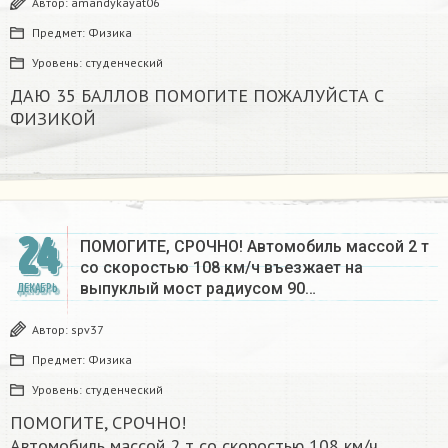
Автор:
amandykayat06
Предмет:
Физика
Уровень:
студенческий
ДАЮ 35 БАЛЛОВ ПОМОГИТЕ ПОЖАЛУЙСТА С
ФИЗИКОЙ
24
ПОМОГИТЕ, СРОЧНО! Автомобиль массой 2 т
со скоростью 108 км/ч въезжает на
выпуклый мост радиусом 90…
ДЕКАБРЬ
Автор:
spv37
Предмет:
Физика
Уровень:
студенческий
ПОМОГИТЕ, СРОЧНО!
Автомобиль массой 2 т со скоростью 108 км/ч