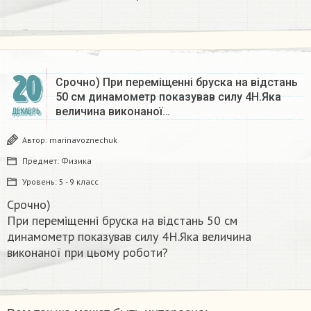
20
Срочно) При переміщенні бруска на відстань
50 см динамометр показував силу 4H.Яка
величина виконаної…
ДЕКАБРЬ
Автор:
marinavoznechuk
Предмет:
Физика
Уровень:
5 - 9 класс
Срочно)
При переміщенні бруска на відстань 50 см
динамометр показував силу 4H.Яка величина
виконаної при цьому роботи?​