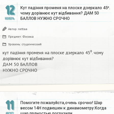
12
Кут падіння променя на плоске дзеркало 45⁰.
чому дорівнює кут відбивання? ДАМ 50
БАЛЛОВ НУЖНО СРОЧНО​
НОЯБРЬ
Автор:
nettaa
Предмет:
Физика
Уровень:
студенческий
кут падіння променя на плоске дзеркало 45⁰. чому
дорівнює кут відбивання?
ДАМ 50 БАЛЛОВ
НУЖНО СРОЧНО​
11
Помогите пожалуйста,очень срочно! Шар
весом 14Н подвешен к динамометру.Когда
шар прлностью погрузили…
АВГУСТ