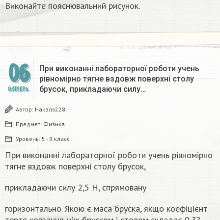
Виконайте пояснювальний рисунок.​
06
При виконанні лабораторної роботи учень
рівномірно тягне вздовж поверхні столу
брусок, прикладаючи силу…
ОКТЯБРЬ
Автор:
Накалз228
Предмет:
Физика
Уровень:
5 - 9 класс
При виконанні лабораторної роботи учень рівномірно
тягне вздовж поверхні столу брусок,
прикладаючи силу 2,5 Н, спрямовану
горизонтально. Якою є маса бруска, якщо коефіцієнт
тертя ковзання між бруском і столом складає 0,3?