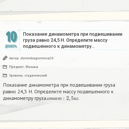
10
Показание динамометра при подвешивании
груза равно 24,5 Н. Определите массу
подвешенного к динамометру…
ДЕКАБРЬ
Автор:
dominikagromova20
Предмет:
Физика
Уровень:
студенческий
Показание динамометра при подвешивании груза
равно 24,5 Н. Определите массу подвешенного к
о
т
в
е
т
:
2
,
5
к
г
динамометру груза.
.
о
т
в
е
т
к
г