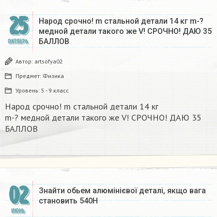
25
Народ срочно! m стальной детали 14 кг m-?
медной детали такого же V! СРОЧНО! ДАЮ 35
БАЛЛОВ
ОКТЯБРЬ
Автор:
artsofya02
Предмет:
Физика
Уровень:
5 - 9 класс
Народ срочно! m стальной детали 14 кг
m-? медной детали такого же V! СРОЧНО! ДАЮ 35
БАЛЛОВ
02
Знайти обьем алюмінієвої деталі, якщо вага
становить 540Н
ИЮНЬ