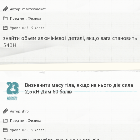
Автор:
malzewaekat
Предмет:
Физика
Уровень:
5 - 9 класс
знайти обьем алюмінієвої деталі, якщо вага становить
540Н
23
Визначити масу тіла, якщо на нього діє сила
2,5 кН Дам 50 балів
АВГУСТ
Автор:
jhrb
Предмет:
Физика
Уровень:
5 - 9 класс