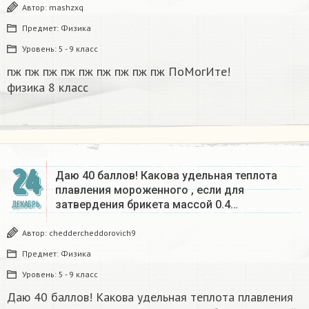
Автор:
mashzxq
Предмет:
Физика
Уровень:
5 - 9 класс
пж пж пж пж пж пж пж пж пж ПоМогИте!
физика 8 класс​
24
Даю 40 баллов! Какова удельная теплота
плавления мороженного , если для
затвердения брикета массой 0.4…
ДЕКАБРЬ
Автор:
cheddercheddorovich9
Предмет:
Физика
Уровень:
5 - 9 класс
Даю 40 баллов! Какова удельная теплота плавления