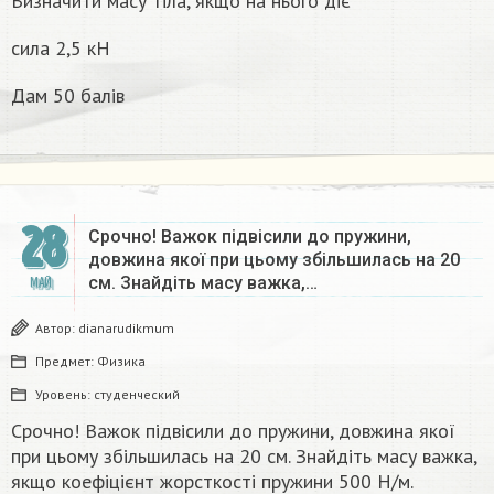
Визначити масу тіла, якщо на нього діє
сила 2,5 кН
Дам 50 балів
28
Срочно! Важок підвісили до пружини,
довжина якої при цьому збільшилась на 20
см. Знайдіть масу важка,…
МАЙ
Автор:
dianarudikmum
Предмет:
Физика
Уровень:
студенческий
Срочно! Важок підвісили до пружини, довжина якої
при цьому збільшилась на 20 см. Знайдіть масу важка,
якщо коефіцієнт жорсткості пружини 500 Н/м.