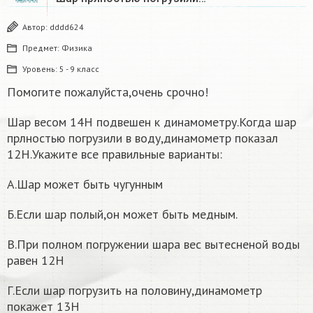
Автор:
dddd624
Предмет:
Физика
Уровень:
5 - 9 класс
Помогите пожалуйста,очень срочно!
Шар весом 14Н подвешен к динамометру.Когда шар
прлностью погрузили в воду,динамометр показал
12Н.Укажите все правильные варианты:
А.Шар может быть чугунным
Б.Если шар полый,он может быть медным.
В.При полном погружении шара вес вытесненой воды
равен 12Н
Г.Если шар погрузить на половину,динамометр
покажет 13Н