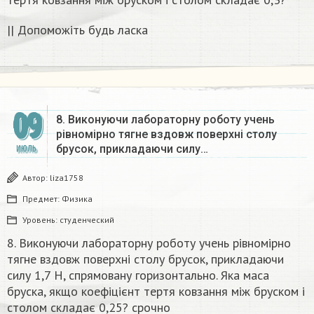
|| Допоможіть будь ласка
09
8. Виконуючи лабораторну роботу учень
рівномірно тягне вздовж поверхні столу
брусок, прикладаючи силу…
ИЮЛЬ
Автор:
liza1758
Предмет:
Физика
Уровень:
студенческий
8. Виконуючи лабораторну роботу учень рівномірно
тягне вздовж поверхні столу брусок, прикладаючи
силу 1,7 H, спрямовану горизонтально. Яка маса
бруска, якщо коефіцієнт тертя ковзання між бруском і
столом складає 0,25? срочно