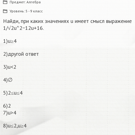
Предмет:
Алгебра
Уровень:
5 - 9 класс
Найди, при каких значениях u имеет смысл выражение
1/√2u^2−12u+16.
1)u≥4
2)другой ответ
3)u<2
4)∅
5)2≤u≤4
6)2
7)u>4
8)u≤2,u≥4