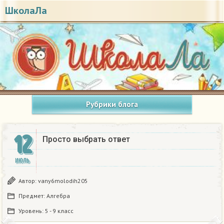
ШколаЛа
Рубрики блога
12
Просто выбрать ответ
ИЮЛЬ
Автор:
vany6molodih205
Предмет:
Алгебра
Уровень:
5 - 9 класс