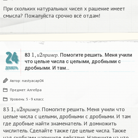
При скольких натуральных чисел х рашение имеет
смысла? Пожалуйста срочно всё отдам!
1
,
и
2
п
р
и
м
е
р
24
83
. Помогите решить. Меня учили
и
п
р
и
м
е
р
что целые числа с целыми, дробными с
дробными. И там…
ДЕКАБРЬ
Автор:
nastyacap04
Предмет:
Алгебра
Уровень:
5 - 9 класс
1
,
и
2
п
р
и
м
е
р
83
. Помогите решить. Меня учили что
и
п
р
и
м
е
р
целые числа с целыми, дробными с дробными. И там
где дробные найти знаменатель. И домножить
числитель. Сделайте также где целые числа. Также
над скобками напишите действия. Напишите на что