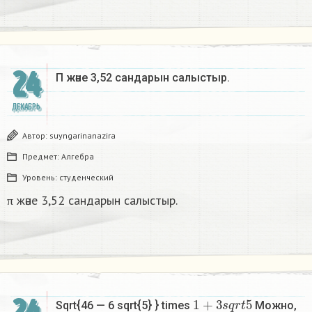
24
Π және 3,52 сандарын салыстыр. ​
ДЕКАБРЬ
Автор:
suyngarinanazira
Предмет:
Алгебра
Уровень:
студенческий
π және 3,52 сандарын салыстыр.
1
+
3
s
q
r
t
5
Sqrt{46 — 6 sqrt{5} } times
Можно,