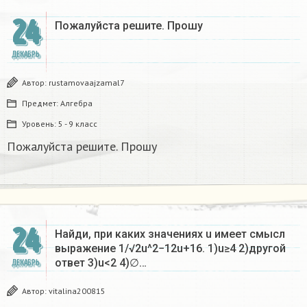
24
Пожалуйста решите. Прошу
ДЕКАБРЬ
Автор:
rustamovaajzamal7
Предмет:
Алгебра
Уровень:
5 - 9 класс
Пожалуйста решите. Прошу
24
Найди, при каких значениях u имеет смысл
выражение 1/√2u^2−12u+16. 1)u≥4 2)другой
ответ 3)u<2 4)∅…
ДЕКАБРЬ
Автор:
vitalina200815