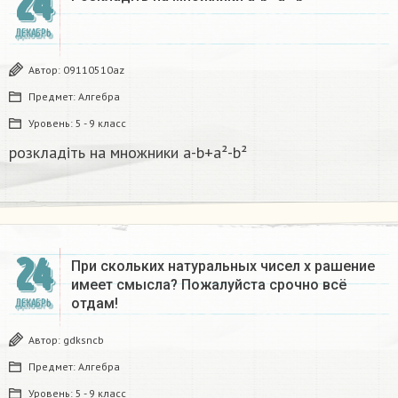
24
ДЕКАБРЬ
Автор:
09110510az
Предмет:
Алгебра
Уровень:
5 - 9 класс
розкладіть на множники а-b+a²-b²​
24
При скольких натуральных чисел х рашение
имеет смысла? Пожалуйста срочно всё
отдам!
ДЕКАБРЬ
Автор:
gdksncb
Предмет:
Алгебра
Уровень:
5 - 9 класс