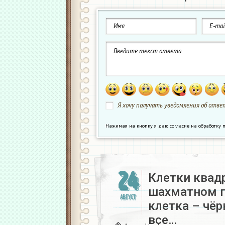
Я хочу получать уведомления об ответ
Нажимая на кнопку я даю согласие на обработк
24
Клетки квад
шахматном п
АВГУСТ
клетка – чё
все…