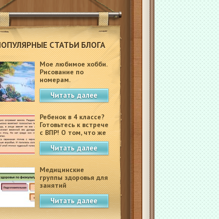
ПОПУЛЯРНЫЕ СТАТЬИ БЛОГА
Мое любимое хобби.
Рисование по
номерам.
Читать далее
Ребенок в 4 классе?
Готовьтесь к встрече
с ВПР! О том, что же
это такое.
Читать далее
Медицинские
группы здоровья для
занятий
физкультурой в
Читать далее
школе