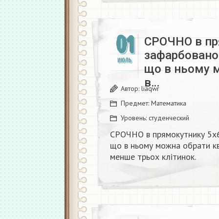
01
СРОЧНО в пр
зафарбовано 
ИЮЛЬ
що в ньому м
в…
Автор:
liaqwr
Предмет:
Математика
Уровень:
студенческий
СРОЧНО в прямокутнику 5х6
що в ньому можна обрати кв
менше трьох клітинок.​