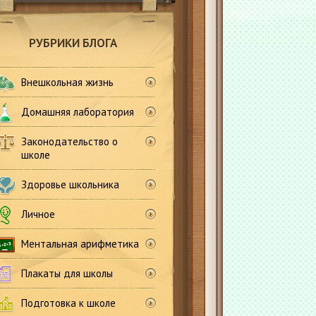
РУБРИКИ БЛОГА
Внешкольная жизнь
Домашняя лаборатория
Законодательство о
школе
Здоровье школьника
Личное
Ментальная арифметика
Плакаты для школы
Подготовка к школе