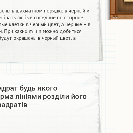
шены в шахматном порядке в черный и
выбрать любые соседние по стороне
лые клетки в черный цвет, а черные – в
ый. При каких m и n можно добиться
будут окрашены в черный цвет, а
адрат будь якого
рма лініями розділи його
вадратів