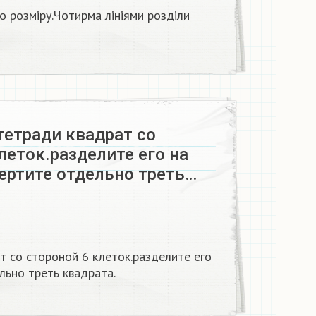
о розміру.Чотирма лініями розділи
тетради квадрат со
леток.разделите его на
ертите отдельно треть…
т со стороной 6 клеток.разделите его
льно треть квадрата.