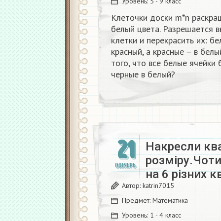
Уровень:
5 - 9 класс
Клеточки доски m*n раскра
белый цвета. Разрешается 
клетки и перекрасить их: бе
красный, а красные – в бел
того, что все белые ячейки 
черные в белый?
21
Накресли кв
розміру.Чоти
ОКТЯБРЬ
на 6 різних к
Автор:
katrin7015
Предмет:
Математика
Уровень:
1 - 4 класс