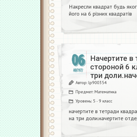
Накресли квадрат будь яког
його на 6 різних квадратів
06
Начертите в 
стороной 6 к
АВГУСТ
три доли.нач
Автор:
lp900354
Предмет:
Математика
Уровень:
5 - 9 класс
начертите в тетради квадра
на три доли.начертите отде