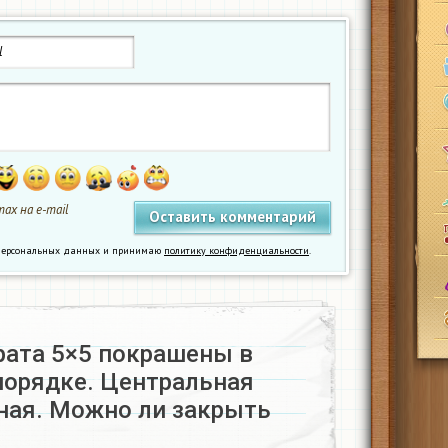
ах на e-mail
у персональных данных и принимаю
политику конфиденциальности
.
рата 5×5 покрашены в
орядке. Центральная
рная. Можно ли закрыть