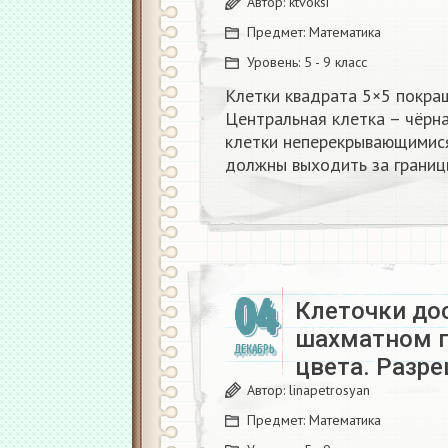
Автор:
ktvoksi
Предмет:
Математика
Уровень:
5 - 9 класс
Клетки квадрата 5×5 покра
Центральная клетка – чёрна
клетки неперекрывающимися 
должны выходить за границ
04
Клеточки до
шахматном п
ДЕКАБРЬ
цвета. Разр
Автор:
linapetrosyan
Предмет:
Математика