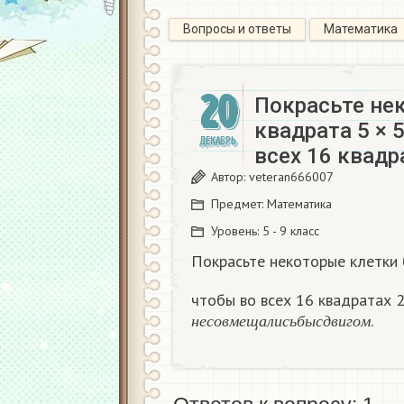
Вопросы и ответы
Математика
20
Покрасьте не
квадрата 5 × 
ДЕКАБРЬ
всех 16 квадр
Автор:
veteran666007
Предмет:
Математика
Уровень:
5 - 9 класс
Покрасьте некоторые клетки б
чтобы во всех 16 квадратах 2
н
е
с
о
в
м
е
щ
а
л
и
с
ь
б
ы
с
д
в
и
г
о
м
.
н
е
с
о
в
м
е
щ
а
л
и
с
ь
б
ы
с
д
в
и
г
о
м