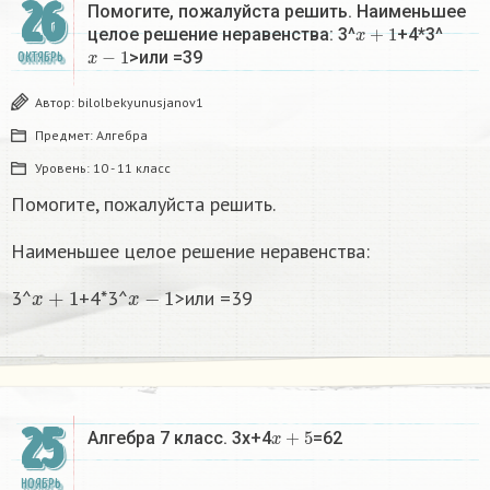
26
Помогите, пожалуйста решить. Наименьшее
x
+
1
целое решение неравенства: 3^
+4*3^
x
−
1
>или =39
ОКТЯБРЬ
Автор:
bilolbekyunusjanov1
Предмет:
Алгебра
Уровень:
10 - 11 класс
Помогите, пожалуйста решить.
Наименьшее целое решение неравенства:
x
+
1
x
−
1
3^
+4*3^
>или =39
25
x
+
5
Алгебра 7 класс. 3x+4
=62
НОЯБРЬ