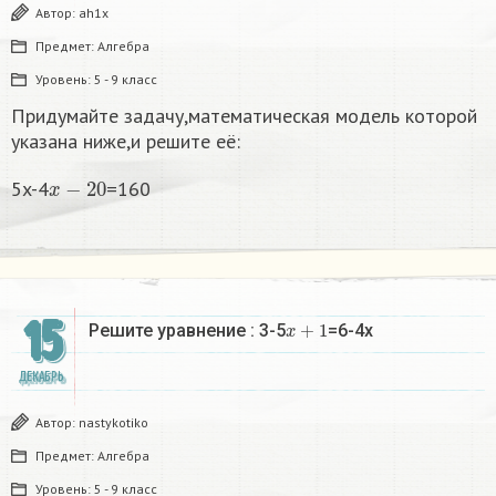
Автор:
ah1x
Предмет:
Алгебра
Уровень:
5 - 9 класс
Придумайте задачу,математическая модель которой
указана ниже,и решите её:
x
−
20
5x-4
=160
15
x
+
1
Решите уравнение : 3-5
=6-4x
ДЕКАБРЬ
Автор:
nastykotiko
Предмет:
Алгебра
Уровень:
5 - 9 класс