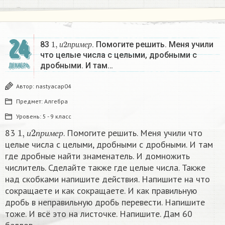
24
1
,
и
2
п
р
и
м
е
р
83
. Помогите решить. Меня учили
и
п
р
и
м
е
р
что целые числа с целыми, дробными с
дробными. И там…
ДЕКАБРЬ
Автор:
nastyacap04
Предмет:
Алгебра
Уровень:
5 - 9 класс
1
,
и
2
п
р
и
м
е
р
83
. Помогите решить. Меня учили что
и
п
р
и
м
е
р
целые числа с целыми, дробными с дробными. И там
где дробные найти знаменатель. И домножить
числитель. Сделайте также где целые числа. Также
над скобками напишите действия. Напишите на что
сокращаете и как сокращаете. И как правильную
дробь в неправильную дробь перевести. Напишите
тоже. И всё это на листочке. Напишите. Дам 60