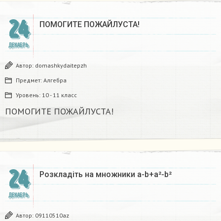
24
ПОМОГИТЕ ПОЖАЙЛУСТА!
ДЕКАБРЬ
Автор:
domashkydaitepzh
Предмет:
Алгебра
Уровень:
10 - 11 класс
ПОМОГИТЕ ПОЖАЙЛУСТА!
24
Розкладіть на множники а-b+a²-b²​
ДЕКАБРЬ
Автор:
09110510az