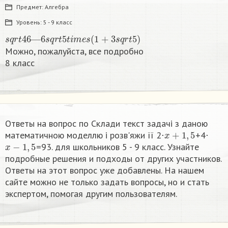
Предмет:
Алгебра
Уровень:
5 - 9 класс
s
q
r
t
46
—
6
s
q
r
t
5
t
i
m
e
s
(
1
+
3
s
q
r
t
5
)
Можно, пожалуйста, все подробно
8 класс​
Ответы на вопрос по Склади текст задачі з даною
x
+
1
,
5
математичною моделлю і розв'яжи її 2⋅
+4⋅
x
−
1
,
5
=93. для школьников 5 - 9 класс. Узнайте
подробные решения и подходы от других участников.
Ответы на этот вопрос уже добавлены. На нашем
сайте можно не только задать вопросы, но и стать
экспертом, помогая другим пользователям.