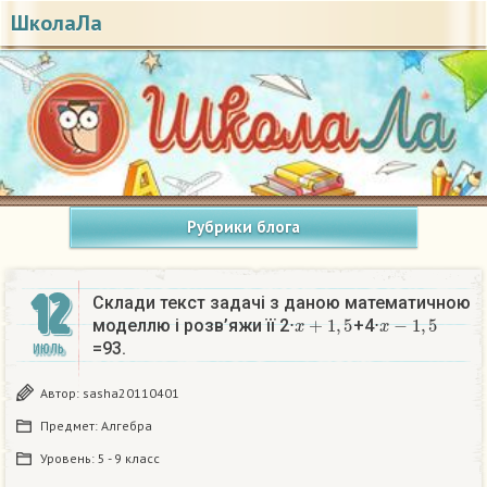
ШколаЛа
Рубрики блога
12
Склади текст задачі з даною математичною
x
+
1
,
5
x
−
1
,
5
моделлю і розв’яжи її 2⋅
+4⋅
=93.
ИЮЛЬ
Автор:
sasha20110401
Предмет:
Алгебра
Уровень:
5 - 9 класс