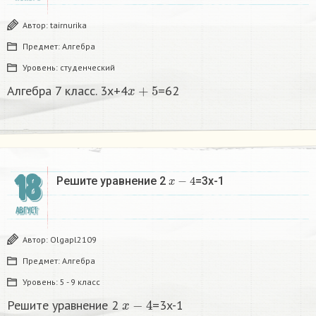
Автор:
tairnurika
Предмет:
Алгебра
Уровень:
студенческий
x
+
5
Алгебра 7 класс. 3x+4
=62
18
x
−
4
Решите уравнение 2
=3x-1
АВГУСТ
Автор:
Olgapl2109
Предмет:
Алгебра
Уровень:
5 - 9 класс
x
−
4
Решите уравнение 2
=3x-1