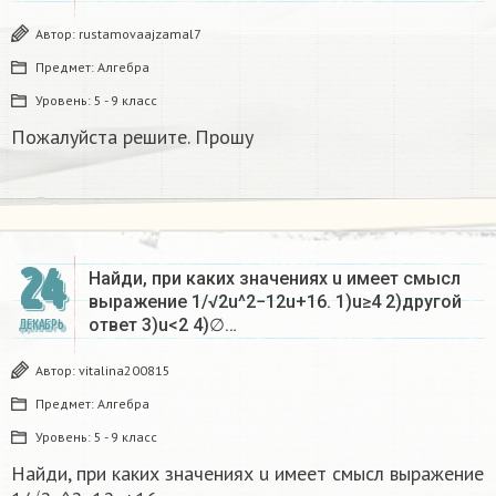
Автор:
rustamovaajzamal7
Предмет:
Алгебра
Уровень:
5 - 9 класс
Пожалуйста решите. Прошу
24
Найди, при каких значениях u имеет смысл
выражение 1/√2u^2−12u+16. 1)u≥4 2)другой
ответ 3)u<2 4)∅…
ДЕКАБРЬ
Автор:
vitalina200815
Предмет:
Алгебра
Уровень:
5 - 9 класс
Найди, при каких значениях u имеет смысл выражение