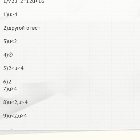
1/√2u^2−12u+16.
1)u≥4
2)другой ответ
3)u<2
4)∅
5)2≤u≤4
6)2
7)u>4
8)u≤2,u≥4
9)u<2,u>4