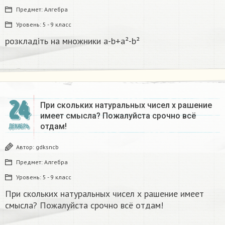
Предмет:
Алгебра
Уровень:
5 - 9 класс
розкладіть на множники а-b+a²-b²​
24
При скольких натуральных чисел х рашение
имеет смысла? Пожалуйста срочно всё
отдам!
ДЕКАБРЬ
Автор:
gdksncb
Предмет:
Алгебра
Уровень:
5 - 9 класс
При скольких натуральных чисел х рашение имеет
смысла? Пожалуйста срочно всё отдам!