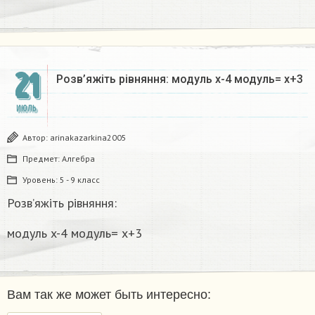
21
Розв’яжіть рівняння: модуль x-4 модуль= x+3
ИЮЛЬ
Автор:
arinakazarkina2005
Предмет:
Алгебра
Уровень:
5 - 9 класс
Розв’яжіть рівняння:
модуль x-4 модуль= x+3
Вам так же может быть интересно: