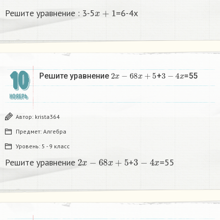
x
+
1
Решите уравнение : 3-5
=6-4x
10
2
x
−
6
8
x
+
5
3
−
4
x
Решите уравнение
+
=55
НОЯБРЬ
Автор:
krista364
Предмет:
Алгебра
Уровень:
5 - 9 класс
2
x
−
6
8
x
+
5
3
−
4
x
Решите уравнение
+
=55