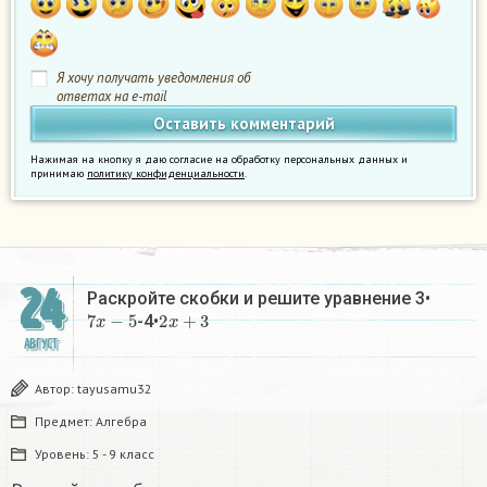
Я хочу получать уведомления об
ответах на e-mail
Нажимая на кнопку я даю согласие на обработку персональных данных и
принимаю
политику конфиденциальности
.
24
Раскройте скобки и решите уравнение 3•
7
x
−
5
2
x
+
3
-4•
АВГУСТ
Автор:
tayusamu32
Предмет:
Алгебра
Уровень:
5 - 9 класс