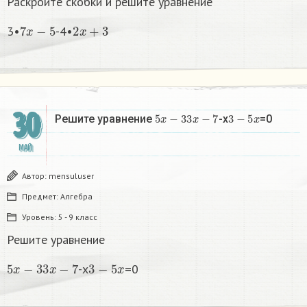
Раскройте скобки и решите уравнение
7
x
−
5
2
x
+
3
3•
-4•
30
5
x
−
3
3
x
−
7
3
−
5
x
Решите уравнение
-x
=0
МАЙ
Автор:
mensuluser
Предмет:
Алгебра
Уровень:
5 - 9 класс
Решите уравнение
5
x
−
3
3
x
−
7
3
−
5
x
-x
=0