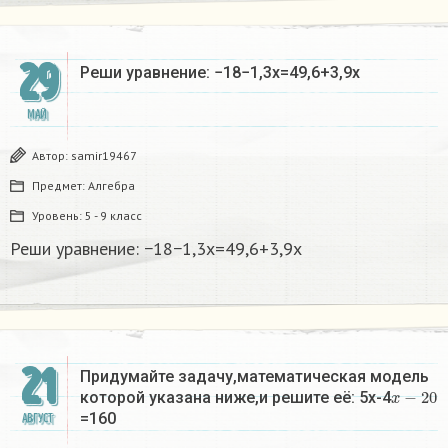
29
Реши уравнение: −18−1,3x=49,6+3,9x​
МАЙ
Автор:
samir19467
Предмет:
Алгебра
Уровень:
5 - 9 класс
Реши уравнение: −18−1,3x=49,6+3,9x​
21
Придумайте задачу,математическая модель
x
−
20
которой указана ниже,и решите её: 5x-4
=160
АВГУСТ