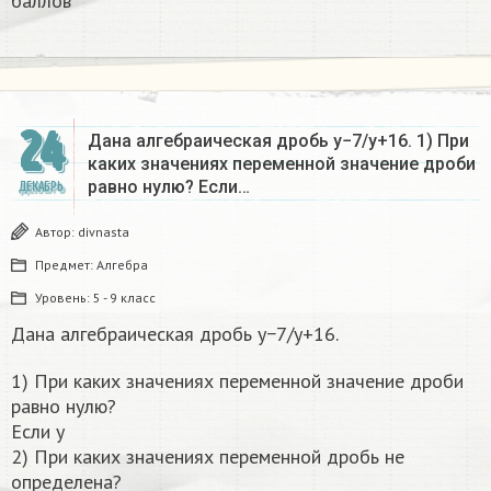
баллов
24
Дана алгебраическая дробь y−7/y+16. 1) При
каких значениях переменной значение дроби
равно нулю? Если…
ДЕКАБРЬ
Автор:
divnasta
Предмет:
Алгебра
Уровень:
5 - 9 класс
Дана алгебраическая дробь y−7/y+16.
1) При каких значениях переменной значение дроби
равно нулю?
Если y
2) При каких значениях переменной дробь не
определена?