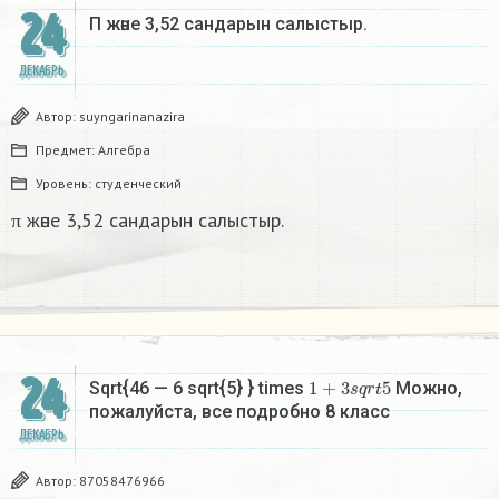
24
Π және 3,52 сандарын салыстыр. ​
ДЕКАБРЬ
Автор:
suyngarinanazira
Предмет:
Алгебра
Уровень:
студенческий
π және 3,52 сандарын салыстыр.
24
1
+
3
s
q
r
t
5
Sqrt{46 — 6 sqrt{5} } times
Можно,
пожалуйста, все подробно 8 класс​
ДЕКАБРЬ
Автор:
87058476966