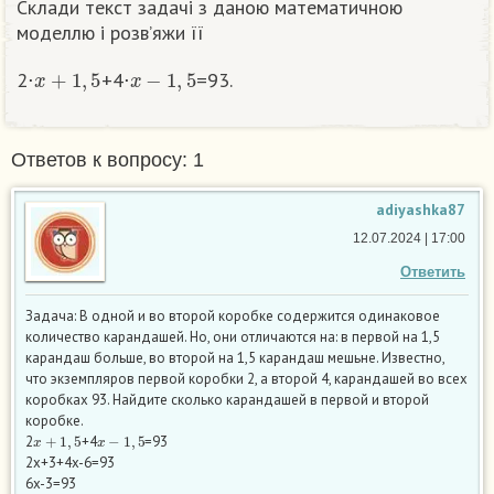
Склади текст задачі з даною математичною
моделлю і розв’яжи її
x
+
1
,
5
x
−
1
,
5
2⋅
+4⋅
=93.
Ответов к вопросу: 1
adiyashka87
12.07.2024 | 17:00
Ответить
Задача: В одной и во второй коробке содержится одинаковое
количество карандашей. Но, они отличаются на: в первой на 1,5
карандаш больше, во второй на 1,5 карандаш мешьне. Известно,
что экземпляров первой коробки 2, а второй 4, карандашей во всех
коробках 93. Найдите сколько карандашей в первой и второй
коробке.
x
+
1
,
5
x
−
1
,
5
2
+4
=93
2x+3+4x-6=93
6x-3=93