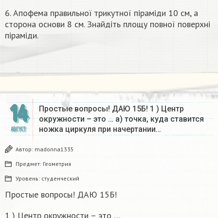
6. Апофема правильноï трикутної піраміди 10 см, а
сторона основи 8 см. Знайдіть площу повної поверхні
піраміди.
14
Простые вопросы! ДАЮ 15Б! 1 ) Центр
окружности – это … а) точка, куда ставится
ножка циркуля при начертании…
АВГУСТ
Автор:
madonna1335
Предмет:
Геометрия
Уровень:
студенческий
Простые вопросы! ДАЮ 15Б!
1 ) Центр окружности – это …