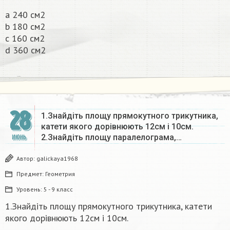
a 240 см2
b 180 см2
c 160 см2
d 360 см2​
28
1.Знайдіть площу прямокутного трикутника,
катети якого дорівнюють 12см і 10см.
2.Знайдіть площу паралелограма,…
ИЮНЬ
Автор:
galickaya1968
Предмет:
Геометрия
Уровень:
5 - 9 класс
1.Знайдіть площу прямокутного трикутника, катети
якого дорівнюють 12см і 10см.