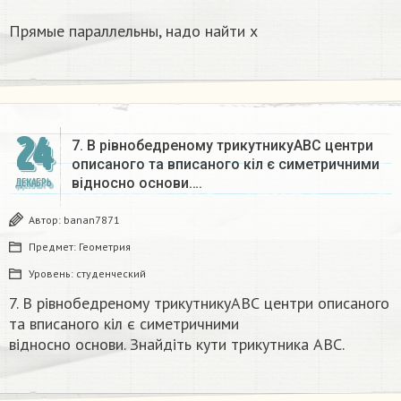
Прямые параллельны, надо найти x
24
7. В рівнобедреному трикутникуАВС центри
описаного та вписаного кіл є симетричними
відносно основи….
ДЕКАБРЬ
Автор:
banan7871
Предмет:
Геометрия
Уровень:
студенческий
7. В рівнобедреному трикутникуАВС центри описаного
та вписаного кіл є симетричними
відносно основи. Знайдіть кути трикутника ABC.​