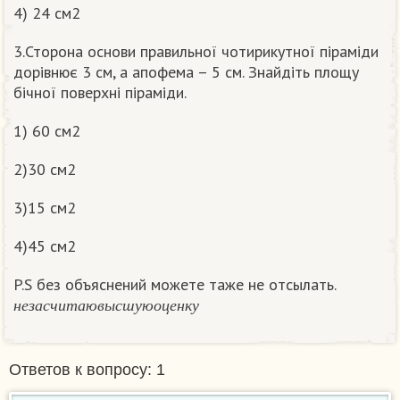
4) 24 см2
3.Сторона основи правильної чотирикутної піраміди
дорівнює 3 см, а апофема – 5 см. Знайдіть площу
бічної поверхні піраміди.
1) 60 см2
2)30 см2
3)15 см2
4)45 см2
P.S без объяснений можете таже не отсылать.
н
е
з
а
с
ч
и
т
а
ю
в
ы
с
ш
у
ю
о
ц
е
н
к
у
н
е
з
а
с
ч
и
т
а
ю
в
ы
с
ш
у
ю
о
ц
е
н
к
у
Ответов к вопросу: 1