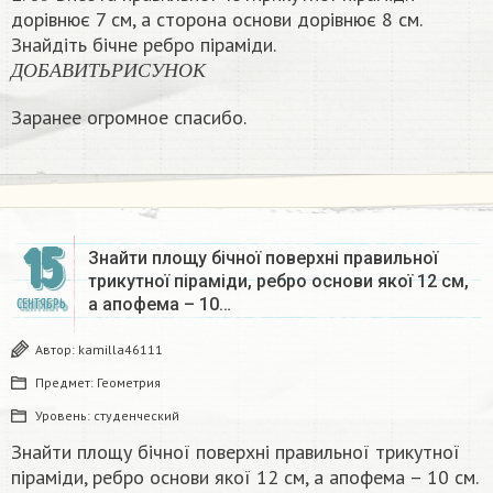
б
дорівнює 7 см, а сторона основи дорівнює 8 см.
Знайдіть бічне ребро піраміди.
Д
О
Б
А
В
И
Т
Ь
Р
И
С
У
Н
О
К
Д
О
Б
А
В
И
Т
Ь
Р
И
С
У
Н
О
К
Заранее огромное спасибо.​
15
Знайти площу бічної поверхні правильної
трикутної піраміди, ребро основи якої 12 см,
а апофема – 10…
СЕНТЯБРЬ
Автор:
kamilla46111
Предмет:
Геометрия
Уровень:
студенческий
Знайти площу бічної поверхні правильної трикутної
піраміди, ребро основи якої 12 см, а апофема – 10 см.