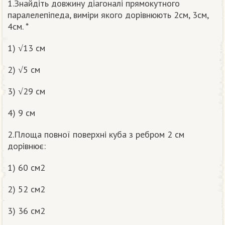
1.Знайдіть довжину діагоналі прямокутного
паралелепіпеда, виміри якого дорівнюють 2см, 3см,
4см. *
1) √13 см
2) √5 см
3) √29 см
4) 9 см
2.Площа повної поверхні куба з ребром 2 см
дорівнює:
1) 60 см2
2) 52 см2
3) 36 см2