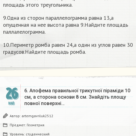
площадь этого треугольника.
9.Одна из сторон параллелограмма равна 13,а
опущенная на нее высота равна 9.Найдите площадь
паллалелограмма.
10.Периметр ромба равен 24,а один из углов равен 30
градусов.Найдите площадь ромба.
26
6. Апофема правильноï трикутної піраміди 10
см, а сторона основи 8 см. Знайдіть площу
повної поверхні…
МАЙ
Автор:
artemgavriluk2512
Предмет:
Геометрия
Уровень:
студенческий