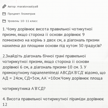
Автор:
maratovaaliya8
Предмет:
Геометрия
Уровень:
10 - 11 класс
1. Чому дорівнює висота правильноï чотикутної
призми, якщо сторона її основи дорівнює 9
помножено на корінь з двох см, а діагональ призми
нахилена до площини основи під кутом 30 градусів?
2.Знайдіть діагональ бічноï грані правильноï
чотирикутної призми, якщо сторона її основи
дорівнюï 6 см, а діагональ призми-10 см. 3. У
прямокутному паралелепіпедi АВСДА’В’СД’ відомо, що
АД = 24см, СД=5см, АА’ =10см.Чому дорівнює площа
чотирикутника А’В’СД?
4. Висота правильноï чотирикутної піраміди дорівнює
12