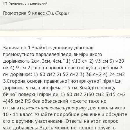
Уровень:
студенческий
С
м
.
С
к
р
и
н
Геометрия 9 класс
С
м
С
к
р
и
н
Задача по 1.Знайдіть довжину діагоналі
прямокутного паралелепіпеда, виміри якого
дорівнюють 2см, 3см, 4см. * 1) √13 см 2) √5 см 3) √29
см 4) 9 см 2.Площа повної поверхні куба з ребром 2
см дорівнює: 1) 60 см2 2) 52 см2 3) 36 см2 4) 24 см2
3.Сторона основи правильної чотирикутної піраміди
дорівнює 3 см, а апофема – 5 см. Знайдіть площу
бічної поверхні піраміди. 1) 60 см2 2)30 см2 3)15 см2
4)45 см2 P.S без объяснений можете таже не
н
е
з
а
с
ч
и
т
а
ю
в
ы
с
ш
у
ю
о
ц
е
н
к
у
отсылать.
для школьников
н
е
з
а
с
ч
и
т
а
ю
в
ы
с
ш
у
ю
о
ц
е
н
к
у
10 - 11 класс. Узнайте подробное решение и обсудите
его с другими участниками. Ответы на этот вопрос
уже добавлены. Здесь можно не только получить