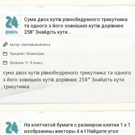
24
Сума двох кутів рівнобедреного трикутника
та одного з його зовнішніх кутів дорівнює
258° Знайдіть кути…
ДЕКАБРЬ
Автор:
dzohakutlubaeva
Предмет:
Геометрия
Уровень:
5 - 9 класс
сума двох кутів рівнобедреного трикутника та одного
з його зовнішніх кутів дорівнює 258° Знайдіть кути
трикутника​
24
На клетчатой бумаге с размером клетки 1 x 1
изображены векторы d и t Найдите угол