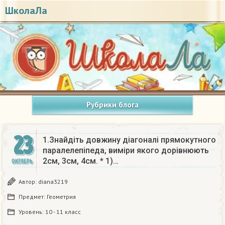
ШколаЛа
Рубрики блога
23
1.Знайдіть довжину діагоналі прямокутного
паралелепіпеда, виміри якого дорівнюють
2см, 3см, 4см. * 1)…
ОКТЯБРЬ
Автор:
diana3219
Предмет:
Геометрия
Уровень:
10 - 11 класс