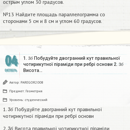
острым углом 30 градусов.
№13 Найдите площадь параллелограмма со
сторонами 5 см и 8 см и углом 60 градусов.
04
3
б
1.
Побудуйте двогранний кут правильної
3
б
б
чотирикутної піраміди при ребрi основи 2.
б
Висота…
ОКТЯБРЬ
Автор:
PAREGOR2008
Предмет:
Геометрия
Уровень:
студенческий
3
б
1.
Побудуйте двогранний кут правильної
б
чотирикутної піраміди при ребрi основи
3
б
2.
Висота правильноï чотирикутної піраміди