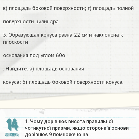
в) площадь боковой поверхности; г) площадь полной
поверхности цилиндра.
5. Образующая конуса равна 22 см и наклонена к
плоскости
основания под углом 60о
. Найдите: а) площадь основания
конуса; б) площадь боковой поверхности конуса.
14
1. Чому дорівнює висота правильноï
чотикутної призми, якщо сторона її основи
дорівнює 9 помножено на…
СЕНТЯБРЬ