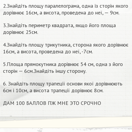
2.Знайдіть площу паралелограма, одна із сторін якого
дорівнює 16см, а висота, проведена до неї, — 9см.
3.Знайдіть периметр квадрата, якщо його площа
дорівнює 25см.
4.Знайдіть площу трикутника, сторона якого дорівнює
16см, а висота, проведена до неї, -7см.
5.Площа прямокутника дорівнює 54 см, одна з його
сторін — 6см.Знайдіть іншу сторону.
6. Знайдіть площу трапеції основи якої дорівнюють
6см і 10см, а висота трапеції дорівнює 8см.
ДАМ 100 БАЛЛОВ ПЖ МНЕ ЭТО СРОЧНО