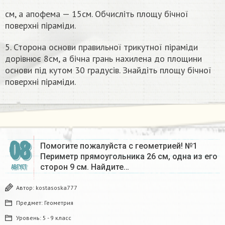
см, а апофема — 15см. Обчисліть площу бічної
поверхні піраміди.
5. Сторона основи правильноï трикутної піраміди
дорівнює 8см, а бічна грань нахилена до площини
основи під кутом 30 градусів. Знайдіть площу бічної
поверхні піраміди.​
08
Помогите пожалуйста с геометрией! №1
Периметр прямоугольника 26 см, одна из его
сторон 9 см. Найдите…
АВГУСТ
Автор:
kostasoska777
Предмет:
Геометрия
Уровень:
5 - 9 класс