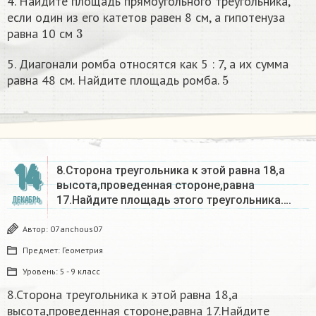
4. Найдите площадь прямоугольного треугольника,
если один из его катетов равен 8 см, а гипотенуза
3
равна 10 см
5. Диагонали ромба относятся как 5 : 7, а их сумма
5
равна 48 см. Найдите площадь ромба.
14
8.Сторона треугольника к этой равна 18,а
высота,проведенная стороне,равна
17.Найдите площадь этого треугольника….
ДЕКАБРЬ
Автор:
07anchous07
Предмет:
Геометрия
Уровень:
5 - 9 класс
8.Сторона треугольника к этой равна 18,а
высота,проведенная стороне,равна 17.Найдите