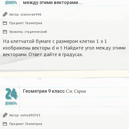
между этими векторами….
ДЕКАБРЬ
Автор:
ulanovae946
Предмет:
Геометрия
Уровень:
студенческий
На клетчатой бумаге с размером клетки 1 x 1
изображены векторы d и t Найдите угол между этими
векторами. Ответ дайте в градусах.
24
С
м
.
С
к
р
и
н
Геометрия 9 класс
С
м
С
к
р
и
н
ДЕКАБРЬ
Автор:
xohod90763
Предмет:
Геометрия