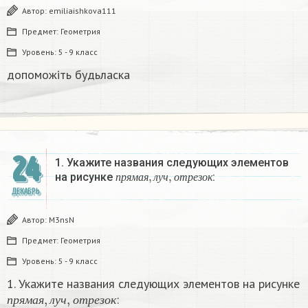
Автор:
emiliaishkova111
Предмет:
Геометрия
Уровень:
5 - 9 класс
допоможіть будьласка
24
1. Укажите названия следующих элементов
п
р
я
м
а
я
,
л
у
ч
,
о
т
р
е
з
о
к
на рисунке
:
п
р
я
м
а
я
л
у
ч
о
т
р
е
з
о
к
ДЕКАБРЬ
Автор:
M3nsN
Предмет:
Геометрия
Уровень:
5 - 9 класс
1. Укажите названия следующих элементов на рисунке
п
р
я
м
а
я
,
л
у
ч
,
о
т
р
е
з
о
к
:
п
р
я
м
а
я
л
у
ч
о
т
р
е
з
о
к