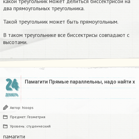
какой треугольник может делиться биссектрисой на
два прямоугольных треугольника.
Такой треугольник может быть прямоугольным.
В таком треугольнике все биссектрисы совпадают с
высотами.
24
Памагити Прямые параллельны, надо найти x
ДЕКАБРЬ
Автор:
hioops
Предмет:
Геометрия
Уровень:
студенческий
памагити