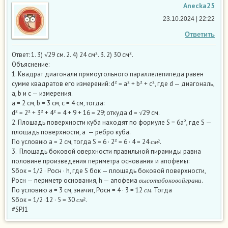
Anecka25
23.10.2024 | 22:22
Ответить
Ответ: 1. 3) √29 см. 2. 4) 24 см². 3. 2) 30 см².
Объяснение:
1. Квадрат диагонали прямоугольного параллелепипеда равен
сумме квадратов его измерений: d² = a² + b² + c², где d — диагональ,
a, b и c — измерения.
а = 2 см, b = 3 см, с = 4 см, тогда:
d² = 2² + 3² + 4² = 4 + 9 + 16 = 29; откуда d = √29 см.
2. Плошадь поверхности куба находят по формуле S = 6а², где S —
площадь поверхности, а — ребро куба.
с
м
²
По условию а = 2 см, тогда S = 6 · 2² = 6 · 4 = 24
.
с
м
²
3. Площадь боковой оверхности правильной пирамиды равна
половине произведения периметра основания и апофемы:
Sбок = 1/2 · Росн · h, где S бок — площадь боковой поверхности,
в
ы
с
о
т
а
б
о
к
о
в
о
й
г
р
а
н
и
Росн — периметр основания, h — апофема
.
с
м
в
ы
с
о
т
а
б
о
к
о
в
о
й
г
р
а
н
и
По условию а = 3 см, значит, Росн = 4 · 3 = 12
. Тогда
с
м
²
с
м
Sбок = 1/2 ·12 · 5 = 30
.
с
м
²
#SPJ1