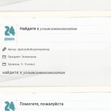
24
у
г
л
ы
я
с
а
м
а
н
а
з
в
а
л
а
т
а
к
Найдите х
у
г
л
ы
я
с
а
м
а
н
а
з
в
а
л
а
т
а
к
ДЕКАБРЬ
Автор:
djekskdkdksjwlwpdowp
Предмет:
Геометрия
Уровень:
5 - 9 класс
у
г
л
ы
я
с
а
м
а
н
а
з
в
а
л
а
т
а
к
найдите х
у
г
л
ы
я
с
а
м
а
н
а
з
в
а
л
а
т
а
к
24
Помогите, пожалуйста ​