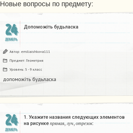
Новые вопросы по предмету:
24
Допоможіть будьласка
ДЕКАБРЬ
Автор:
emiliaishkova111
Предмет:
Геометрия
Уровень:
5 - 9 класс
допоможіть будьласка
24
1. Укажите названия следующих элементов
п
р
я
м
а
я
,
л
у
ч
,
о
т
р
е
з
о
к
на рисунке
:
п
р
я
м
а
я
л
у
ч
о
т
р
е
з
о
к
ДЕКАБРЬ