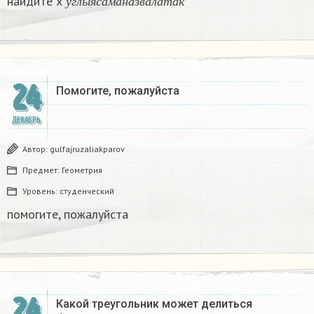
найдите х
у
г
л
ы
я
с
а
м
а
н
а
з
в
а
л
а
т
а
к
24
Помогите, пожалуйста ​
ДЕКАБРЬ
Автор:
gulfajruzaliakparov
Предмет:
Геометрия
Уровень:
студенческий
помогите, пожалуйста ​
24
Какой треугольник может делиться