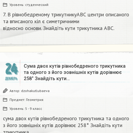
Уровень:
студенческий
7. В рівнобедреному трикутникуАВС центри описаного
та вписаного кіл є симетричними
відносно основи. Знайдіть кути трикутника ABC.​
24
Сума двох кутів рівнобедреного трикутника
та одного з його зовнішніх кутів дорівнює
258° Знайдіть кути…
ДЕКАБРЬ
Автор:
dzohakutlubaeva
Предмет:
Геометрия
Уровень:
5 - 9 класс
сума двох кутів рівнобедреного трикутника та одного
з його зовнішніх кутів дорівнює 258° Знайдіть кути
трикутника​