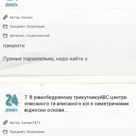
ДЕКАБРЬ
Автор:
hioops
Предмет:
Геометрия
Уровень:
студенческий
памагити
Прямые параллельны, надо найти x
24
7. В рівнобедреному трикутникуАВС центри
описаного та вписаного кіл є симетричними
відносно основи….
ДЕКАБРЬ
Автор:
banan7871
Предмет:
Геометрия