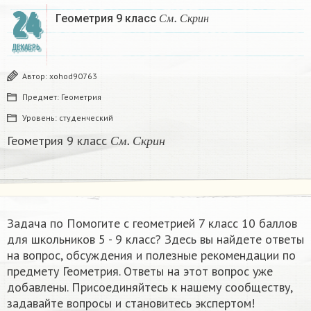
С
м
.
С
к
р
и
н
24
Геометрия 9 класс
С
м
С
к
р
и
н
ДЕКАБРЬ
Автор:
xohod90763
Предмет:
Геометрия
Уровень:
студенческий
С
м
.
С
к
р
и
н
Геометрия 9 класс
С
м
С
к
р
и
н
Задача по Помогите с геометрией 7 класс 10 баллов
для школьников 5 - 9 класс? Здесь вы найдете ответы
на вопрос, обсуждения и полезные рекомендации по
предмету Геометрия. Ответы на этот вопрос уже
добавлены. Присоединяйтесь к нашему сообществу,
задавайте вопросы и становитесь экспертом!