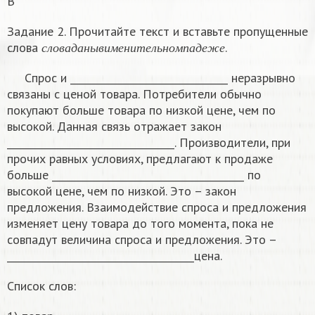
В
Задание 2. Прочитайте текст и вставьте пропущенные
с
л
о
в
а
д
а
н
ы
в
и
м
е
н
и
т
е
л
ь
н
о
м
п
а
д
е
ж
е
слова
.
с
л
о
в
а
д
а
н
ы
в
и
м
е
н
и
т
е
л
ь
н
о
м
п
а
д
е
ж
е
Спрос и ________________________________ неразрывно
связаны с ценой товара. Потребители обычно
покупают больше товара по низкой цене, чем по
высокой. Данная связь отражает закон
__________________________________. Производители, при
прочих равных условиях, предлагают к продаже
больше _______________________________________ по
высокой цене, чем по низкой. Это – закон
предложения. Взаимодействие спроса и предложения
изменяет цену товара до того момента, пока не
совпадут величина спроса и предложения. Это –
______________________________________цена.
Список слов: