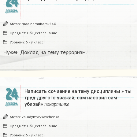
24
ДЕКАБРЬ
Автор:
madinamubarak540
Предмет:
Обществознание
Уровень:
5 - 9 класс
Нужен Доклад на тему терроризм.
24
Написать сочиение на тему дисциплины » ты
труд другого уважай, сам насорил сам
п
о
к
а
р
т
и
н
к
е
убирай»
ДЕКАБРЬ
п
о
к
а
р
т
и
н
к
е
Автор:
volodymyrysavchenko
Предмет:
Обществознание
Уровень:
5 - 9 класс