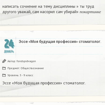
написать сочиение на тему дисциплины » ты труд
п
о
к
а
р
т
и
н
к
другого уважай, сам насорил сам убирай»
п
о
к
а
р
т
и
н
к
е
24
Эссе «Моя будущая профессия» стоматолог.
ДЕКАБРЬ
Автор:
fondspidvagon
Предмет:
Обществознание
Уровень:
5 - 9 класс
Эссе «Моя будущая профессия» стоматолог.