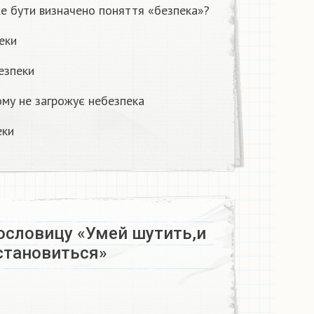
е бути визначено поняття «безпека»?
еки
езпеки
йому не загрожує небезпека
еки
ословицу «Умей шутить,и
становиться»