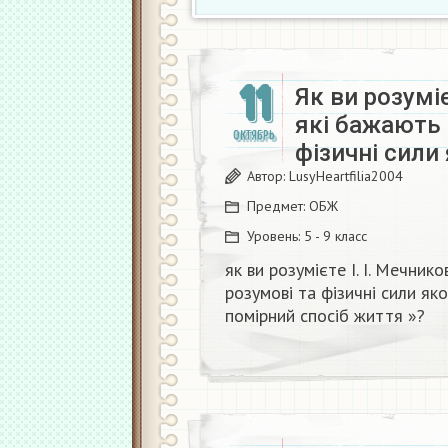
11
Як ви розумі
які бажають 
ОКТЯБРЬ
фізичні сили
Автор:
LusyHeartfilia2004
Предмет:
ОБЖ
Уровень:
5 - 9 класс
як ви розумієте І. І. Мечник
розумові та фізичні сили я
помірний спосіб життя »?​