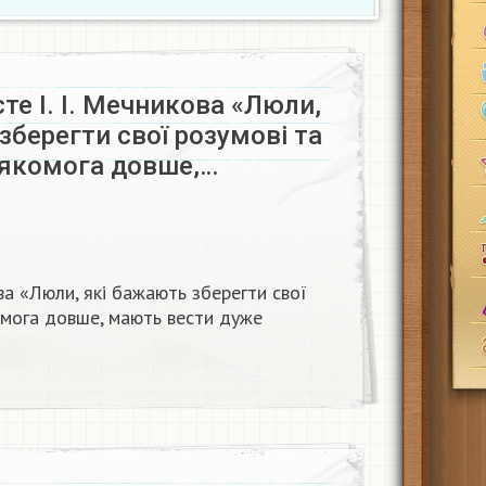
єте І. І. Мечникова «Люли,
зберегти свої розумові та
 якомога довше,…
ова «Люли, які бажають зберегти свої
комога довше, мають вести дуже