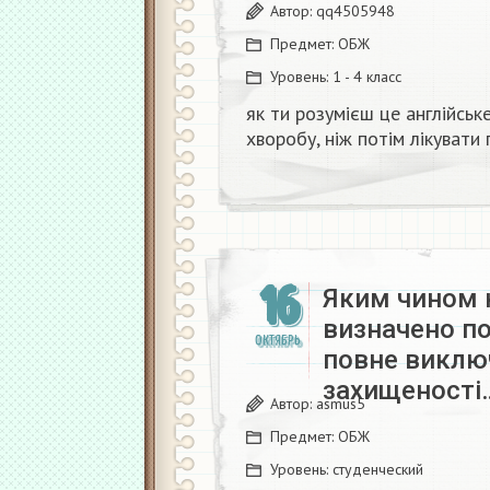
Автор:
qq4505948
Предмет:
ОБЖ
Уровень:
1 - 4 класс
як ти розумієш це англійськ
хворобу, ніж потім лікуват
16
Яким чином 
визначено по
ОКТЯБРЬ
повне виключ
захищеності
Автор:
asmus5
Предмет:
ОБЖ
Уровень:
студенческий