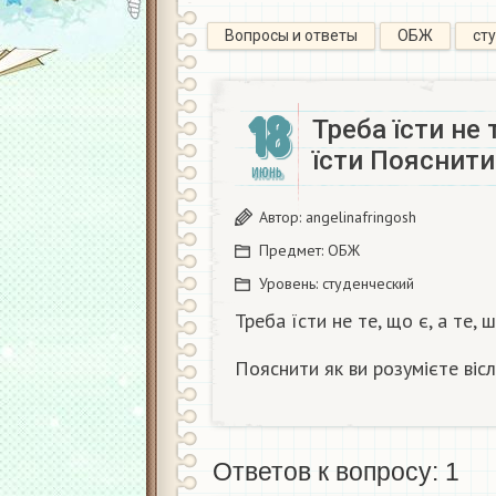
Вопросы и ответы
ОБЖ
ст
18
Треба їсти не 
їсти Пояснити
ИЮНЬ
Автор:
angelinafringosh
Предмет:
ОБЖ
Уровень:
студенческий
Треба їсти не те, що є, а те, 
Пояснити як ви розумієте віс
Ответов к вопросу: 1