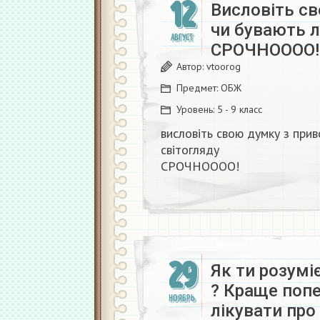
12
Висловіть св
чи бувають л
АВГУСТ
СРОЧНОООО!​
Автор:
vtoorog
Предмет:
ОБЖ
Уровень:
5 - 9 класс
висловіть свою думку з прив
світогляду
СРОЧНОООО!​
29
Як ти розумі
? Краще попе
НОЯБРЬ
лікувати пр