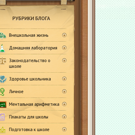
РУБРИКИ БЛОГА
Внешкольная жизнь
Домашняя лаборатория
Законодательство о
школе
Здоровье школьника
Личное
Ментальная арифметика
Плакаты для школы
Подготовка к школе