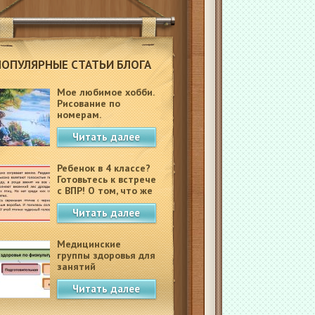
ПОПУЛЯРНЫЕ СТАТЬИ БЛОГА
Мое любимое хобби.
Рисование по
номерам.
Читать далее
Ребенок в 4 классе?
Готовьтесь к встрече
с ВПР! О том, что же
это такое.
Читать далее
Медицинские
группы здоровья для
занятий
физкультурой в
Читать далее
школе