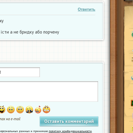
Ответить
жу
 їсти а не бридку або порчену
ах на e-mail
у персональных данных и принимаю
политику конфиденциальности
.