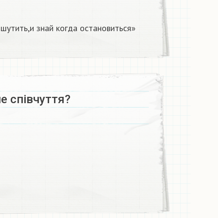
шутить,и знай когда остановиться»
е співчуття?​