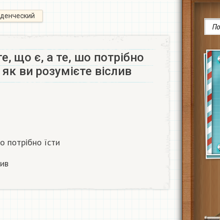
уденческий
те, що є, а те, шо потрібно
 як ви розумієте віслив
шо потрібно їсти
лив