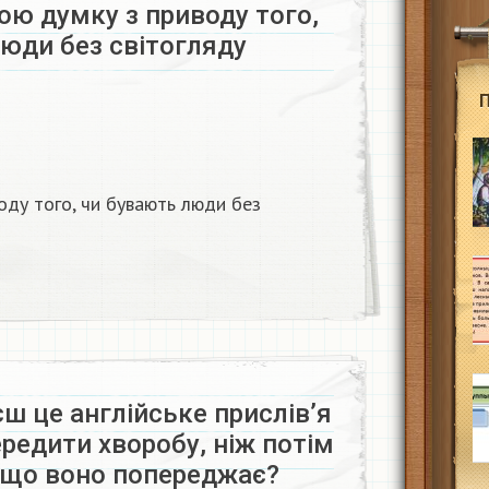
ою думку з приводу того,
юди без світогляду
оду того, чи бувають люди без
єш це англійське прислів’я
редити хворобу, ніж потім
о що воно попереджає?