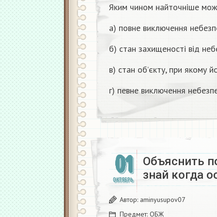
Яким чином найточніше мож
а) повне виключення небезп
б) стан захищеності від неб
в) стан об’єкту, при якому 
г) певне виключення небезп
01
Объяснить п
знай когда о
ОКТЯБРЬ
Автор:
aminyusupov07
Предмет:
ОБЖ