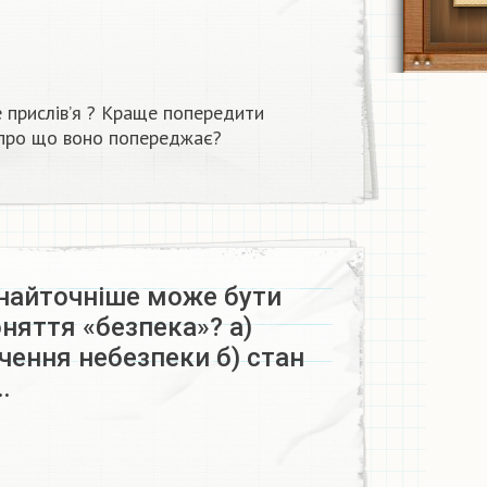
е прислів’я ? Краще попередити
и про що воно попереджає?
найточніше може бути
няття «безпека»? а)
ення небезпеки б) стан
…