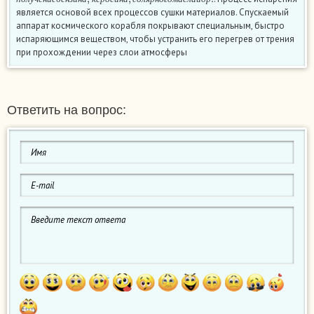
п
о
л
у
ч
е
н
и
е
б
е
н
з
и
н
а
к
е
р
о
с
и
н
а
с
о
л
я
р
н
о
г
о
м
а
с
л
а
и
д
р
является основой всех процессов сушки материалов. Спускаемый
аппарат космического корабля покрывают специальным, быстро
испаряющимся веществом, чтобы устранить его перегрев от трения
при прохождении через слои атмосферы
Ответить на вопрос: