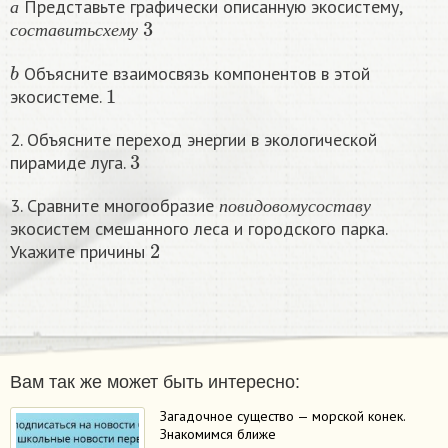
Представьте графически описанную экосистему,
с
о
с
т
а
в
и
т
ь
с
х
е
м
3
у
а
с
о
с
т
а
в
и
т
ь
с
х
е
м
у
b
Объясните взаимосвязь компонентов в этой
1
экосистеме.
2. Объясните переход энергии в экологической
3
пирамиде луга.
п
о
в
и
д
о
в
о
м
у
с
о
с
т
а
в
у
3. Сравните многообразие
п
о
в
и
д
о
в
о
м
у
с
о
с
т
а
в
у
экосистем смешанного леса и городского парка.
2
Укажите причины
Вам так же может быть интересно:
Загадочное существо — морской конек.
Знакомимся ближе