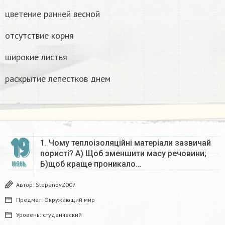
цветение ранней весной
отсутствие корня
широкие листья
раскрытие лепестков днем
19
1. Чому теплоізоляційні матеріали зазвичай
пористі? А) Щоб зменшити масу речовини;
Б)щоб краще проникало…
ИЮНЬ
Автор:
StepanovZ007
Предмет:
Окружающий мир
Уровень:
студенческий