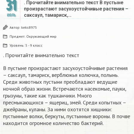
31
. Прочитайте внимательно текст В пустыне
произрастают засухоустойчивые растения –
саксаул, тамариск,…
ИЮЛЬ
Автор:
keks8975
Предмет:
Окружающий мир
Уровень:
5 - 9 класс
. Прочитайте внимательно текст
В пустыне произрастают засухоустойчивые растения
– саксаул, тамариск, верблюжья колючка, полынь.
Среди животных пустыни преобладают ведущие
ночной образ жизни. Встречаются насекомые, пауки,
грызуны, такие как тушканчики. Много
пресмыкающихся – ящериц, змей. Среди копытных –
джейраны, куланы. За ними охотятся хищники:
пустынные волки, беркуты, пустынные вороны. В почве
находится огромное количество бактерий.
а