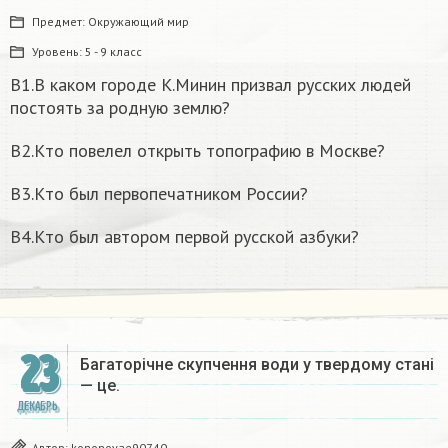
Предмет:
Окружающий мир
Уровень:
5 - 9 класс
В1.В каком городе К.Минин призвал русских людей
постоять за родную землю?
B2.Кто повелел открыть топографию в Москве?
B3.Кто был первопечатником России?
B4.Кто был автором первой русской азбуки?
23
Багаторічне скупчення води у твердому стані
— це.​
ДЕКАБРЬ
Автор:
kononovae90740