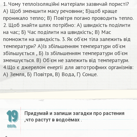
1. Чому теплоізоляційні матеріали зазвичай пористі?
А) Щоб зменшити масу речовини; Б)щоб краще
проникало тепло; В) Повітря погано проводить тепло.
2. Щоб знайти шлях потрібно: А) швидкість поділити
на час; Б) Час поділити на швидкість; В) Мас
помножти на швидкість. 3. Як об’єм тіла залежить від
температури? А)Із збільшенням температури об’єм
збільшується , Б) Із збільшенням температури об’єм
зменшується. В) Об’єм не залежить від температури.
4.Що є джерелом енергії для автотрофних організмів:
А) Земля, Б) Повітря, В) Вода, Г) Сонце.
19
Придумай и запиши загадки про растения
,что растут в водоёмах .​
ИЮЛЬ