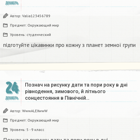
ДЕКАБРЬ
Автор:
Valia123456789
Предмет:
Окружающий мир
Уровень:
студенческий
підготуйте цікавинки про кожну з планет земної групи
24
Познач на рисунку дати та пори року в дні
рівнодення, зимового, й літнього
сонцестояння в Північній…
ДЕКАБРЬ
Автор:
WwwALEXwwW
Предмет:
Окружающий мир
Уровень:
5 - 9 класс
Познач на рисунку дати та пори року в дні