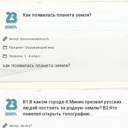
23
Как появилась планета земля?
ДЕКАБРЬ
Автор:
tymurzavalkevych
Предмет:
Окружающий мир
Уровень:
1 - 4 класс
как появилась планета земля?
23
В1.В каком городе К.Минин призвал русских
людей постоять за родную землю? B2.Кто
повелел открыть топографию…
ДЕКАБРЬ
Автор:
aboba7