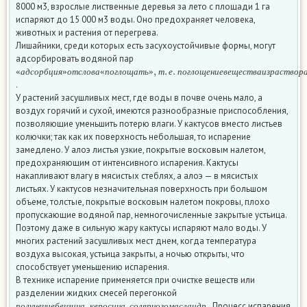
8000 м3, взрослые лиственные деревья за лето с площади 1 га
испаряют до 15 000 м3 воды. Оно предохраняет человека,
животных и растения от перегрева.
Лишайники, среди которых есть засухоустойчивые формы, могут
адсорбировать водяной пар
«
а
д
с
о
р
б
ц
и
я
»
о
т
с
л
о
в
а
«
п
о
г
л
о
щ
а
т
ь
»
,
т
.
е
.
п
о
г
л
о
щ
е
н
и
е
в
е
щ
е
с
т
в
а
и
з
р
а
с
«
а
д
с
о
р
б
ц
и
я
»
о
т
с
л
о
в
а
«
п
о
г
л
о
щ
а
т
ь
»
т
е
п
о
г
л
о
щ
е
н
и
е
в
е
щ
е
с
т
в
а
и
з
р
а
с
т
в
о
р
.
У растений засушливых мест, где воды в почве очень мало, а
воздух горячий и сухой, имеются разнообразные приспособления,
позволяющие уменьшить потерю влаги. У кактусов вместо листьев
колючки; так как их поверхность небольшая, то испарение
замедлено. У алоэ листья узкие, покрытые восковым налетом,
предохраняющим от интенсивного испарения. Кактусы
накапливают влагу в мясистых стеблях, а алоэ — в мясистых
листьях. У кактусов незначительная поверхность при большом
объеме, толстые, покрытые восковым налетом покровы, плохо
пропускающие водяной пар, немногочисленные закрытые устьица.
Поэтому даже в сильную жару кактусы испаряют мало воды. У
многих растений засушливых мест днем, когда температура
воздуха высокая, устьица закрыты, а ночью открыты, что
способствует уменьшению испарения.
В технике испарение применяется при очистке веществ или
разделении жидких смесей перегонкой
п
о
л
у
ч
е
н
и
е
б
е
н
з
и
н
а
,
к
е
р
о
с
и
н
а
,
с
о
л
я
р
н
о
г
о
м
а
с
л
а
и
д
р
.
. Процесс испарения