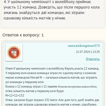
4. У шкільному чемпіонаті з волейболу приймає
участь 12 команд. Доведіть, що після першого кола
змагань знайдуться дві команди, які зіграли
однакову кількість матчів у нічию. ​
Ответов к вопросу: 1
ramzanibragimov575
11.07.2024 | 13:25
Ответить
Ответ:У шкільному чемпіонаті з волейболу беруть участь 12 команд.
У першому колі кожна команда зіграє по одному матчу з кожною
іншою командою.Нехай N — загальна кількість матчів, що зіграють
усі команди у першому колі.
б
о
н
е
м
о
ж
е
г
р
а
т
и
с
а
м
а
з
с
о
б
о
ю
Кожна з 12 команд зіграє з 11 іншими
,
б
о
н
е
м
о
ж
е
г
р
а
т
и
с
а
м
а
з
с
о
б
о
ю
отже, кількість матчів у першому колі буде:
N=12×11=132
Отже, загалом буде зіграно 132 матчі. Але для того, щоб знайти дві
команди, які зіграли однакову кількість матчів у нічию, спробуємо