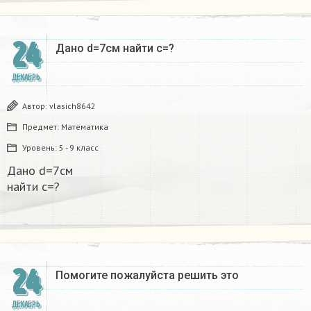
24
Дано d=7см найти с=?​
ДЕКАБРЬ
Автор:
vlasich8642
Предмет:
Математика
Уровень:
5 - 9 класс
Дано d=7см
найти с=?​
24
Помогите пожалуйста решить это
ДЕКАБРЬ