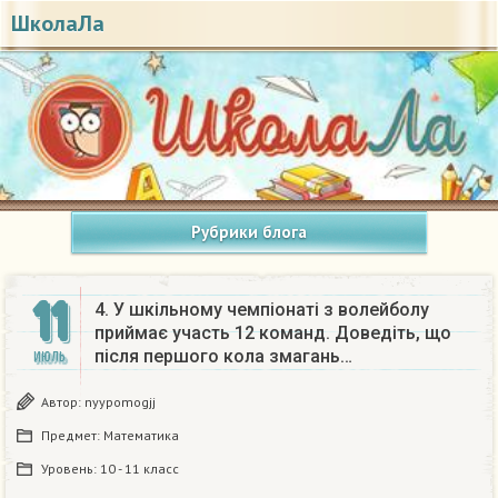
ШколаЛа
Рубрики блога
11
4. У шкільному чемпіонаті з волейболу
приймає участь 12 команд. Доведіть, що
після першого кола змагань…
ИЮЛЬ
Автор:
nyypomogjj
Предмет:
Математика
Уровень:
10 - 11 класс