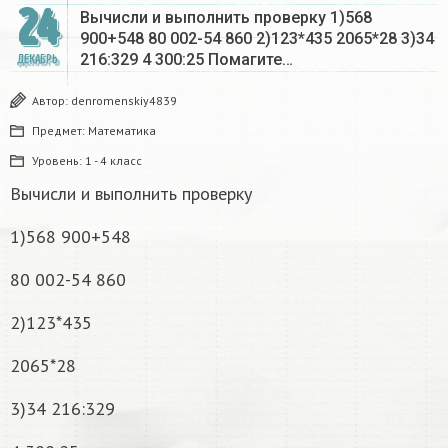
24
Вычисли и выполнить проверку 1)568
900+548 80 002-54 860 2)123*435 2065*28 3)34
216:329 4 300:25 Помагите…
ДЕКАБРЬ
Автор:
denromenskiy4839
Предмет:
Математика
Уровень:
1 - 4 класс
Вычисли и выполнить проверку
1)568 900+548
80 002-54 860
2)123*435
2065*28
3)34 216:329