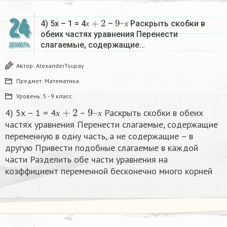
х
+
2
9
х
–
24
4) 5х – 1 = 4
–
Раскрыть скобки в
х
х
обеих частях уравнения Перенести
слагаемые, содержащие…
ДЕКАБРЬ
Автор:
AlexanderTsupay
Предмет:
Математика
Уровень:
5 - 9 класс
х
+
2
9
х
–
4) 5х – 1 = 4
–
Раскрыть скобки в обеих
х
х
частях уравнения Перенести слагаемые, содержащие
переменную в одну часть, а не содержащие – в
другую Привести подобные слагаемые в каждой
части Разделить обе части уравнения на
коэффициент переменной бесконечно много корней​