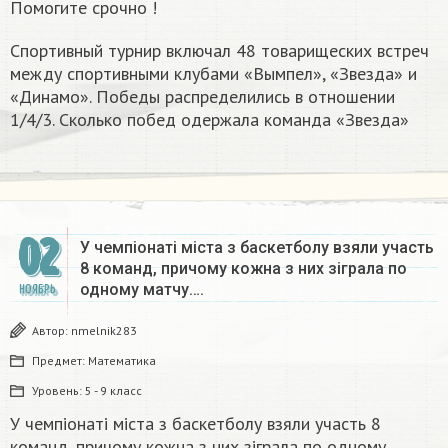
Помогите срочно !
Спортивный турнир включал 48 товарищеских встреч
между спортивными клубами «Вымпел», «Звезда» и
«Динамо». Победы распределились в отношении
1/4/3. Сколько побед одержала команда «Звезда»
02
У чемпіонаті міста з баскетболу взяли участь
8 команд, причому кожна з них зіграла по
одному матчу….
НОЯБРЬ
Автор:
nmelnik283
Предмет:
Математика
Уровень:
5 - 9 класс
У чемпіонаті міста з баскетболу взяли участь 8
команд, причому кожна з них зіграла по одному