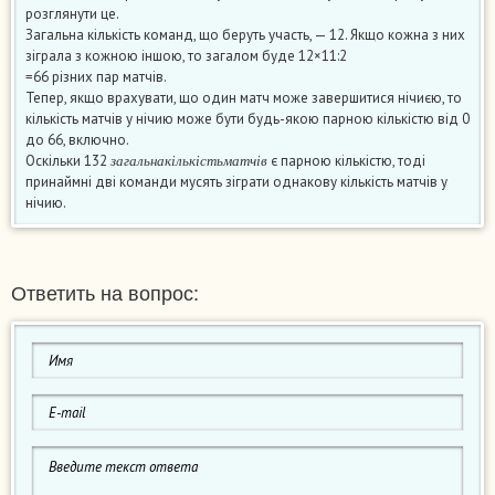
розглянути це.
Загальна кількість команд, що беруть участь, — 12. Якщо кожна з них
зіграла з кожною іншою, то загалом буде 12×11:2
=66 різних пар матчів.
Тепер, якщо врахувати, що один матч може завершитися нічиєю, то
кількість матчів у нічию може бути будь-якою парною кількістю від 0
до 66, включно.
з
а
г
а
л
ь
н
а
к
і
л
ь
к
і
с
т
ь
м
а
т
ч
і
в
Оскільки 132
є парною кількістю, тоді
з
а
г
а
л
ь
н
а
к
і
л
ь
к
і
с
т
ь
м
а
т
ч
і
в
принаймні дві команди мусять зіграти однакову кількість матчів у
нічию.
Ответить на вопрос: