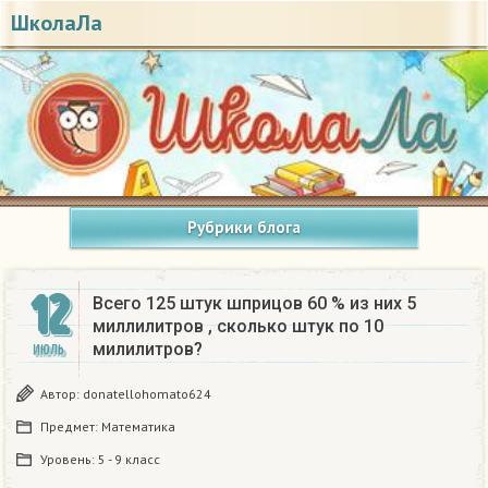
ШколаЛа
Рубрики блога
12
Всего 125 штук шприцов 60 % из них 5
миллилитров , сколько штук по 10
милилитров?
ИЮЛЬ
Автор:
donatellohomato624
Предмет:
Математика
Уровень:
5 - 9 класс