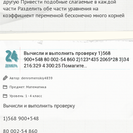
другую Привести подобные слагаемые в каждой
части Разделить обе части уравнения на
коэффициент переменной бесконечно много корней​
24
Вычисли и выполнить проверку 1)568
900+548 80 002-54 860 2)123*435 2065*28 3)34
216:329 4 300:25 Помагите…
ДЕКАБРЬ
Автор:
denromenskiy4839
Предмет:
Математика
Уровень:
1 - 4 класс
Вычисли и выполнить проверку
1)568 900+548
80 002-54 860