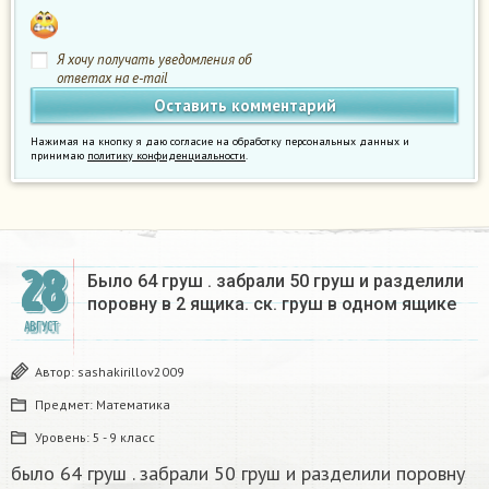
Я хочу получать уведомления об
ответах на e-mail
Нажимая на кнопку я даю согласие на обработку персональных данных и
принимаю
политику конфиденциальности
.
28
Было 64 груш . забрали 50 груш и разделили
поровну в 2 ящика. ск. груш в одном ящике
АВГУСТ
Автор:
sashakirillov2009
Предмет:
Математика
Уровень:
5 - 9 класс
было 64 груш . забрали 50 груш и разделили поровну