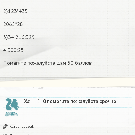
2)123*435
2065*28
3)34 216:329
4 300:25
Помагите пожалуйста дам 50 баллов
x
−
1
24
X
=0 помогите пожалуйста срочно
ДЕКАБРЬ
Автор:
deabak