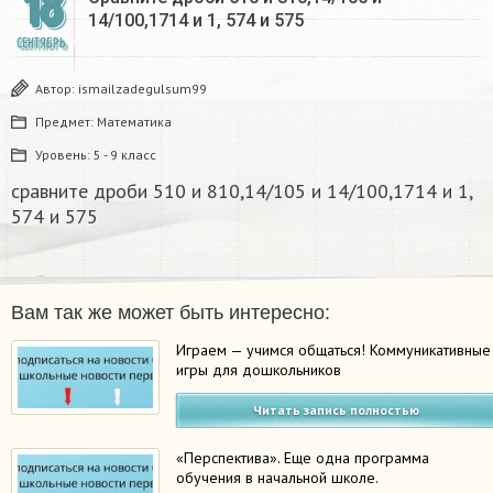
18
14/100,1714 и 1, 574 и 575
СЕНТЯБРЬ
Автор:
ismailzadegulsum99
Предмет:
Математика
Уровень:
5 - 9 класс
сравните дроби 510 и 810,14/105 и 14/100,1714 и 1,
574 и 575
Вам так же может быть интересно:
Играем — учимся общаться! Коммуникативные
игры для дошкольников
Читать запись полностью
«Перспектива». Еще одна программа
обучения в начальной школе.