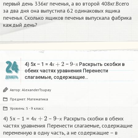
первый день 336кг печенья, а во второй 408кг.Всего
за два дня она выпустила 62 одинаковых ящика
печенья. Сколько ящиков печенья выпускала фабрика
каждый день?
х
+
2
9
х
–
24
4) 5х – 1 = 4
–
Раскрыть скобки в
х
х
обеих частях уравнения Перенести
слагаемые, содержащие…
ДЕКАБРЬ
Автор:
AlexanderTsupay
Предмет:
Математика
Уровень:
5 - 9 класс
х
+
2
9
х
–
4) 5х – 1 = 4
–
Раскрыть скобки в обеих
х
х
частях уравнения Перенести слагаемые, содержащие
переменную в одну часть, а не содержащие – в