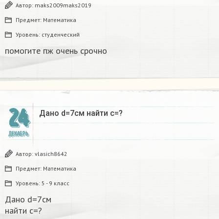
Автор:
maks2009maks2019
Предмет:
Математика
Уровень:
студенческий
помогите пж очень срочно​
24
Дано d=7см найти с=?​
ДЕКАБРЬ
Автор:
vlasich8642
Предмет:
Математика
Уровень:
5 - 9 класс
Дано d=7см
найти с=?​