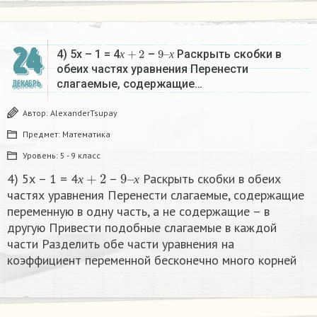
24
х
+
2
9
х
–
4) 5х – 1 = 4
–
Раскрыть скобки в
х
х
обеих частях уравнения Перенести
слагаемые, содержащие…
ДЕКАБРЬ
Автор:
AlexanderTsupay
Предмет:
Математика
Уровень:
5 - 9 класс
х
+
2
9
х
–
4) 5х – 1 = 4
–
Раскрыть скобки в обеих
х
х
частях уравнения Перенести слагаемые, содержащие
переменную в одну часть, а не содержащие – в
другую Привести подобные слагаемые в каждой
части Разделить обе части уравнения на
коэффициент переменной бесконечно много корней​