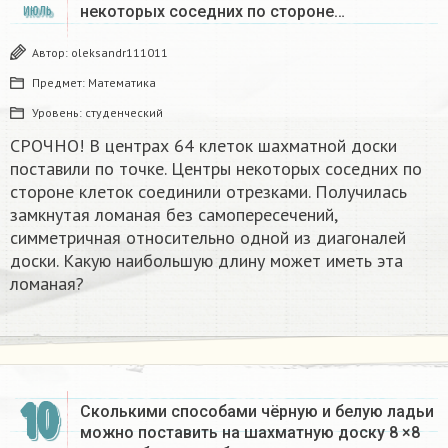
некоторых соседних по стороне…
ИЮЛЬ
Автор:
oleksandr111011
Предмет:
Математика
Уровень:
студенческий
CPOЧНО! В центрах 64 клеток шахматной доски
поставили по точке. Центры некоторых соседних по
стороне клеток соединили отрезками. Получилась
замкнутая ломаная без самопересечений,
симметричная относительно одной из диагоналей
доски. Какую наибольшую длину может иметь эта
ломаная?
10
Сколькими способами чёрную и белую ладьи
можно поставить на шахматную доску 8 ×8