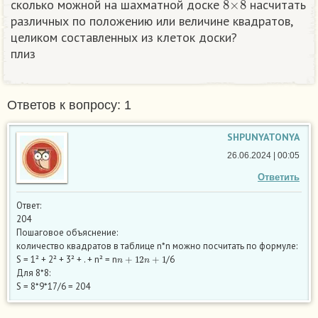
сколько можной на шахматной доске
насчитать
различных по положению или величине квадратов,
целиком составленных из клеток доски?​
плиз​
Ответов к вопросу: 1
SHPUNYATONYA
26.06.2024 | 00:05
Ответить
Ответ:
204
Пошаговое объяснение:
количество квадратов в таблице n*n можно посчитать по формуле:
n
+
1
2
n
+
1
S = 1² + 2² + 3² + . + n² = n
/6
Для 8*8:
S = 8*9*17/6 = 204