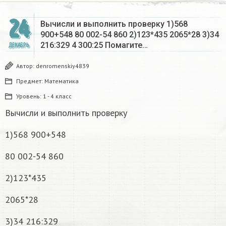
24
Вычисли и выполнить проверку 1)568
900+548 80 002-54 860 2)123*435 2065*28 3)34
216:329 4 300:25 Помагите…
ДЕКАБРЬ
Автор:
denromenskiy4839
Предмет:
Математика
Уровень:
1 - 4 класс
Вычисли и выполнить проверку
1)568 900+548
80 002-54 860
2)123*435
2065*28
3)34 216:329