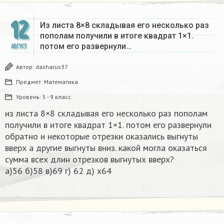
12
Из листа 8×8 складывая его несколько раз
пополам получили в итоге квадрат 1×1.
потом его развернули…
АВГУСТ
Автор:
dasharus37
Предмет:
Математика
Уровень:
5 - 9 класс
из листа 8×8 складывая его несколько раз пополам
получили в итоге квадрат 1×1. потом его развернули
обратно и некоторые отрезки оказались выгнуты
вверх а другие выгнуты вниз. какой могла оказаться
сумма всех длин отрезков выгнутых вверх?
а)56 б)58 в)69 г) 62 д) х64​