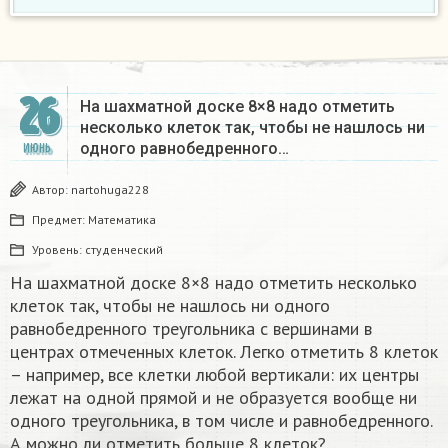
26
На шахматной доске 8×8 надо отметить
несколько клеток так, чтобы не нашлось ни
одного равнобедренного…
ИЮНЬ
Автор:
nartohuga228
Предмет:
Математика
Уровень:
студенческий
На шахматной доске 8×8 надо отметить несколько
клеток так, чтобы не нашлось ни одного
равнобедренного треугольника с вершинами в
центрах отмеченных клеток. Легко отметить 8 клеток
– например, все клетки любой вертикали: их центры
лежат на одной прямой и не образуется вообще ни
одного треугольника, в том числе и равнобедренного.
А можно ли отметить больше 8 клеток?