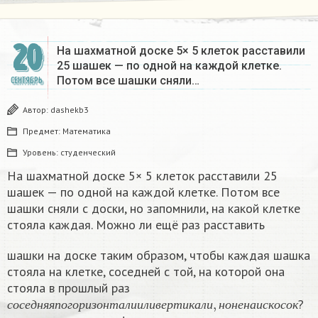
20
На шахматной доске 5× 5 клеток расставили
25 шашек — по одной на каждой клетке.
Потом все шашки сняли…
СЕНТЯБРЬ
Автор:
dashekb3
Предмет:
Математика
Уровень:
студенческий
На шахматной доске 5× 5 клеток расставили 25
шашек — по одной на каждой клетке. Потом все
шашки сняли с доски, но запомнили, на какой клетке
стояла каждая. Можно ли ещё раз расставить
шашки на доске таким образом, чтобы каждая шашка
стояла на клетке, соседней с той, на которой она
стояла в прошлый раз
с
о
с
е
д
н
я
я
п
о
г
о
р
и
з
о
н
т
а
л
и
и
л
и
в
е
р
т
и
к
а
л
и
,
н
о
н
е
н
а
и
с
к
о
с
о
к
?
с
о
с
е
д
н
я
я
п
о
г
о
р
и
з
о
н
т
а
л
и
и
л
и
в
е
р
т
и
к
а
л
и
н
о
н
е
н
а
и
с
к
о
с
о
к