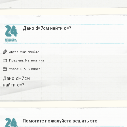
24
Дано d=7см найти с=?​
ДЕКАБРЬ
Автор:
vlasich8642
Предмет:
Математика
Уровень:
5 - 9 класс
Дано d=7см
найти с=?​
24
Помогите пожалуйста решить это