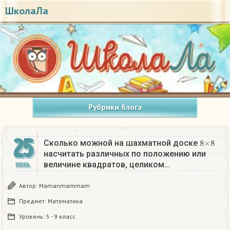
ШколаЛа
Рубрики блога
25
8
×
8
Сколько можной на шахматной доске
насчитать различных по положению или
величине квадратов, целиком…
ИЮНЬ
Автор:
Mamanmammam
Предмет:
Математика
Уровень:
5 - 9 класс
8
×
8