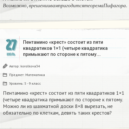
В
о
з
м
о
ж
н
о
,
в
р
е
ш
е
н
и
и
в
а
м
п
р
и
г
о
д
и
т
с
я
т
е
о
р
е
м
а
П
и
ф
а
г
о
р
а
.
В
о
з
м
о
ж
н
о
в
р
е
ш
е
н
и
и
в
а
м
п
р
и
г
о
д
и
т
с
я
т
е
о
р
е
м
а
П
и
ф
а
г
о
р
а
27
Пентамино «крест» состоит из пяти
квадратиков 1×1 (четыре квадратика
примыкают по стороне к пятому….
ИЮЛЬ
Автор:
korolkova34
Предмет:
Математика
Уровень:
5 - 9 класс
Пентамино «крест» состоит из пяти квадратиков 1×1
(четыре квадратика примыкают по стороне к пятому.
Можно ли из шахматной доски 8×8 вырезать, не
обязательно по клеткам, девять таких крестов?