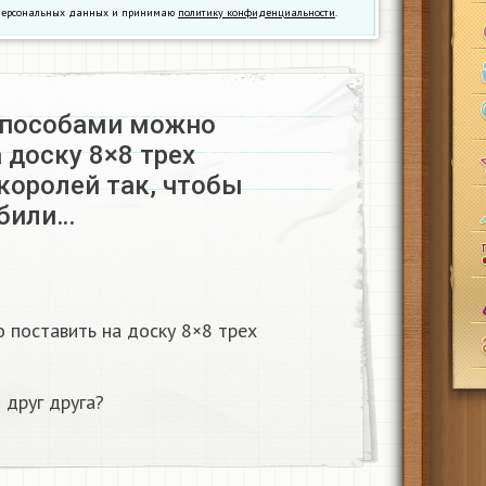
у персональных данных и принимаю
политику конфиденциальности
.
способами можно
 доску 8×8 трех
королей так, чтобы
били…
 поставить на доску 8×8 трех
 друг друга?