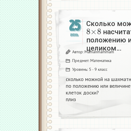
25
Сколько мож
8
×
8
насчита
ИЮНЬ
положению и
целиком…
Автор:
Mamanmammam
Предмет:
Математика
Уровень:
5 - 9 класс
сколько можной на шахмат
по положению или величине
клеток доски?​
плиз​