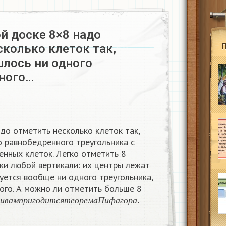
й доске 8×8 надо
сколько клеток так,
шлось ни одного
ного…
до отметить несколько клеток так,
о равнобедренного треугольника с
енных клеток. Легко отметить 8
тки любой вертикали: их центры лежат
уется вообще ни одного треугольника,
ого. А можно ли отметить больше 8
е
н
и
и
в
а
м
п
р
и
г
о
д
и
т
с
я
т
е
о
р
е
м
а
П
и
ф
а
г
о
р
а
.
и
и
в
а
м
п
р
и
г
о
д
и
т
с
я
т
е
о
р
е
м
а
П
и
ф
а
г
о
р
а