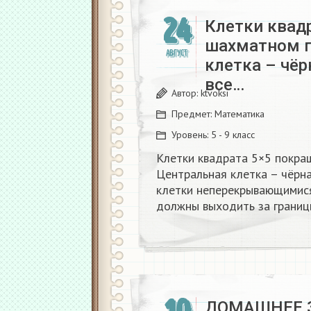
24
Клетки квад
шахматном п
АВГУСТ
клетка – чё
все…
Автор:
ktvoksi
Предмет:
Математика
Уровень:
5 - 9 класс
Клетки квадрата 5×5 покра
Центральная клетка – чёрна
клетки неперекрывающимися 
должны выходить за границ
ДОМАШНЕЕ З