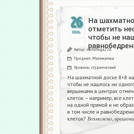
26
На шахматно
отметить не
ИЮНЬ
чтобы не на
равнобедрен
Автор:
nartohuga228
Предмет:
Математика
Уровень:
студенческий
На шахматной доске 8×8 на
чтобы не нашлось ни одног
вершинами в центрах отмеч
клеток – например, все кле
на одной прямой и не образ
в том числе и равнобедренн
В
о
з
м
о
ж
н
о
,
в
р
е
ш
клеток?
В
о
з
м
о
ж
н
о
в
р
е
ш
е
н