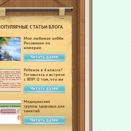
ПОПУЛЯРНЫЕ СТАТЬИ БЛОГА
Мое любимое хобби.
Рисование по
номерам.
Читать далее
Ребенок в 4 классе?
Готовьтесь к встрече
с ВПР! О том, что же
это такое.
Читать далее
Медицинские
группы здоровья для
занятий
физкультурой в
Читать далее
школе