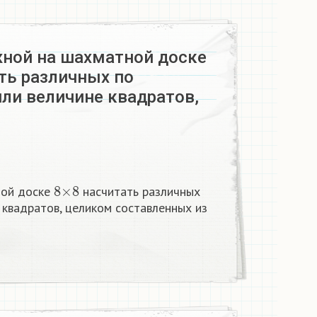
ной на шахматной доске
ть различных по
ли величине квадратов,
8
×
8
ной доске
насчитать различных
 квадратов, целиком составленных из