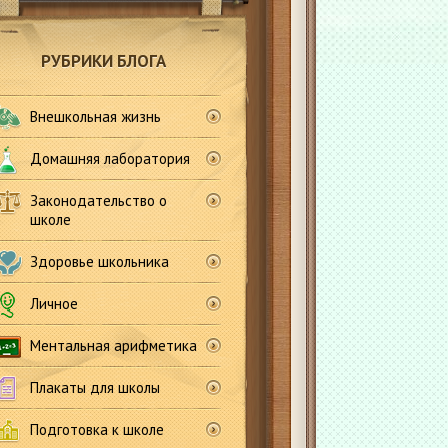
РУБРИКИ БЛОГА
Внешкольная жизнь
Домашняя лаборатория
Законодательство о
школе
Здоровье школьника
Личное
Ментальная арифметика
Плакаты для школы
Подготовка к школе